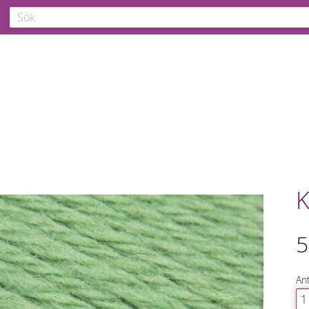
K
5
Ant