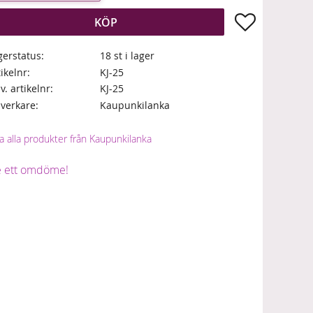
Lägg till i fa
KÖP
gerstatus
18 st i lager
tikelnr
KJ-25
lv. artikelnr
KJ-25
llverkare
Kaupunkilanka
a alla produkter från Kaupunkilanka
 ett omdöme!