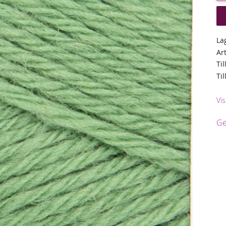
La
Ar
Til
Ti
Vis
Ge