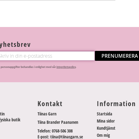
yhetsbrev
PRENUMERERA
 personuppgifter behandlas i enlighet med vår
integritetspolicy
.
Kontakt
Information
tin
Tiinas Garn
Startsida
fysiska butik
Mina sidor
Tiina Brander Paananen
Kundtjänst
Telefon: 0768-506 308
Om mig
E-post: tiina@tiinasgarn.se