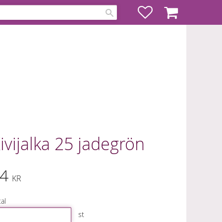
Favoriter
Kundvagn
ivijalka 25 jadegrön
4
KR
al
st