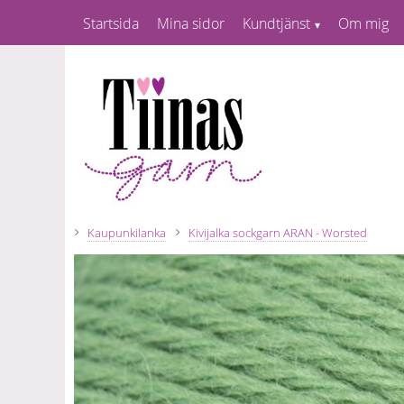
Startsida
Mina sidor
Kundtjänst
Om mig
Kaupunkilanka
Kivijalka sockgarn ARAN - Worsted