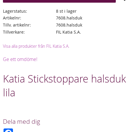
Lagerstatus
8 st i lager
Artikelnr
7608.halsduk
Tillv. artikelnr
7608.halsduk
Tillverkare
FIL Katia S.A.
Visa alla produkter från FIL Katia S.A.
Ge ett omdöme!
Katia Stickstoppare halsduk
lila
Dela med dig
F