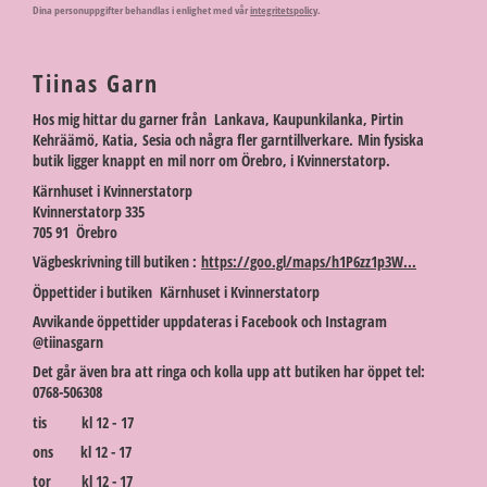
Dina personuppgifter behandlas i enlighet med vår
integritetspolicy
.
Tiinas Garn
Hos mig hittar du garner från Lankava, Kaupunkilanka, Pirtin
Kehräämö, Katia, Sesia och några fler garntillverkare. Min fysiska
butik ligger knappt en mil norr om Örebro, i Kvinnerstatorp.
Kärnhuset i Kvinnerstatorp
Kvinnerstatorp 335
705 91 Örebro
Vägbeskrivning till butiken :
https://goo.gl/maps/h1P6zz1p3W...
Öppettider i butiken Kärnhuset i Kvinnerstatorp
Avvikande öppettider uppdateras i Facebook och Instagram
@tiinasgarn
Det går även bra att ringa och kolla upp att butiken har öppet tel:
0768-506308
tis kl 12 - 17
ons kl 12 - 17
tor kl 12 - 17