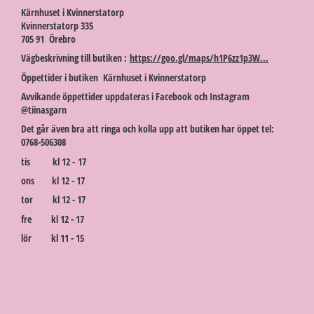
Kärnhuset i Kvinnerstatorp
Kvinnerstatorp 335
705 91 Örebro
Vägbeskrivning till butiken :
https://goo.gl/maps/h1P6zz1p3W...
Öppettider i butiken Kärnhuset i Kvinnerstatorp
Avvikande öppettider uppdateras i Facebook och Instagram
@tiinasgarn
Det går även bra att ringa och kolla upp att butiken har öppet tel:
0768-506308
tis kl 12 - 17
ons kl 12 - 17
tor kl 12 - 17
fre kl 12 - 17
lör kl 11 - 15