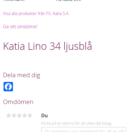
Visa alla produkter från FIL Katia S.A.
Ge ett omdöme!
Katia Lino 34 ljusblå
Dela med dig
F
a
c
e
Omdömen
b
o
o
Du
k
Klicka på en stjärna för att sätta ditt betyg