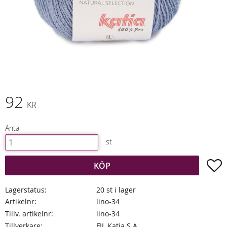
92
KR
Antal
st
L
KÖP
Lagerstatus
20 st i lager
Artikelnr
lino-34
Tillv. artikelnr
lino-34
Tillverkare
FIL Katia S.A.