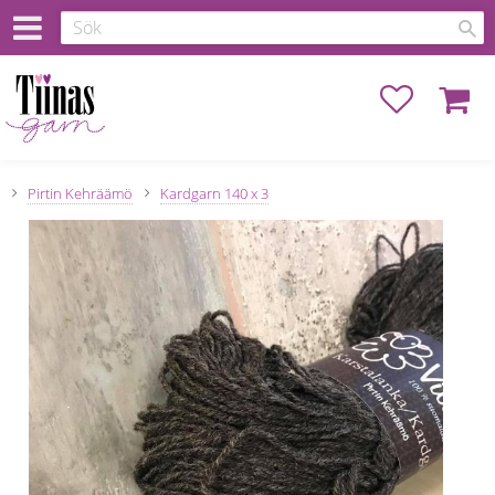
Favoriter
Kundva
Pirtin Kehräämö
Kardgarn 140 x 3