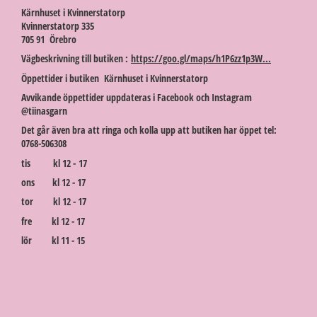
Kärnhuset i Kvinnerstatorp
Kvinnerstatorp 335
705 91 Örebro
Vägbeskrivning till butiken :
https://goo.gl/maps/h1P6zz1p3W...
Öppettider i butiken Kärnhuset i Kvinnerstatorp
Avvikande öppettider uppdateras i Facebook och Instagram
@tiinasgarn
Det går även bra att ringa och kolla upp att butiken har öppet tel:
0768-506308
tis kl 12 - 17
ons kl 12 - 17
tor kl 12 - 17
fre kl 12 - 17
lör kl 11 - 15