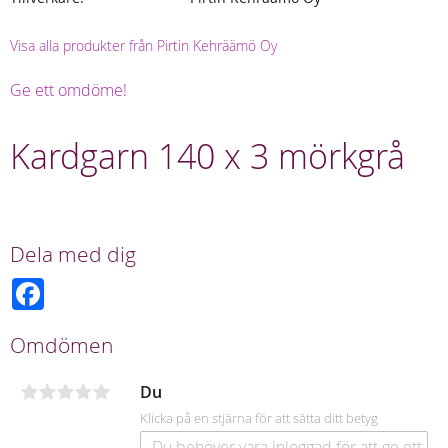
Visa alla produkter från Pirtin Kehräämö Oy
Ge ett omdöme!
Kardgarn 140 x 3 mörkgrå
Dela med dig
F
a
c
e
Omdömen
b
o
o
Du
k
Klicka på en stjärna för att sätta ditt betyg