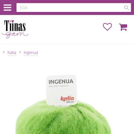
Favoriter
Kundva
Katia
Ingenua