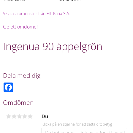
Visa alla produkter från FIL Katia S.A.
Ge ett omdöme!
Ingenua 90 äppelgrön
Dela med dig
F
a
c
e
Omdömen
b
o
o
Du
k
Klicka på en stjärna för att sätta ditt betyg