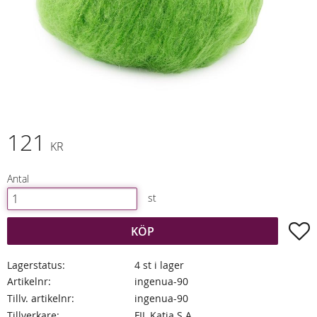
121
KR
Antal
st
L
KÖP
Lagerstatus
4 st i lager
Artikelnr
ingenua-90
Tillv. artikelnr
ingenua-90
Tillverkare
FIL Katia S.A.