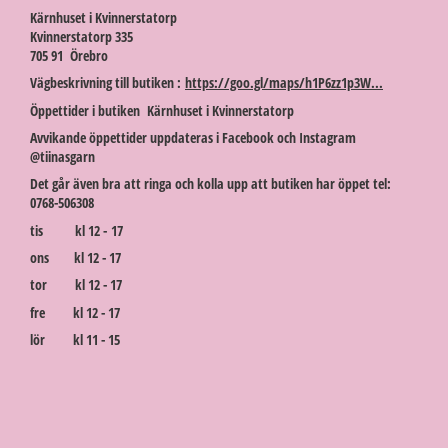
Kärnhuset i Kvinnerstatorp
Kvinnerstatorp 335
705 91 Örebro
Vägbeskrivning till butiken :
https://goo.gl/maps/h1P6zz1p3W...
Öppettider i butiken Kärnhuset i Kvinnerstatorp
Avvikande öppettider uppdateras i Facebook och Instagram
@tiinasgarn
Det går även bra att ringa och kolla upp att butiken har öppet tel:
0768-506308
tis kl 12 - 17
ons kl 12 - 17
tor kl 12 - 17
fre kl 12 - 17
lör kl 11 - 15