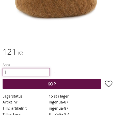
121
KR
Antal
st
L
KÖP
Lagerstatus
15 st i lager
Artikelnr
ingenua-87
Tillv. artikelnr
ingenua-87
Tillverkare
FIL Katia S.A.