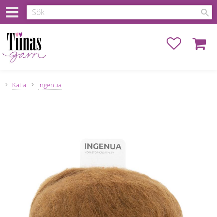
Favoriter
Kundva
Katia
Ingenua