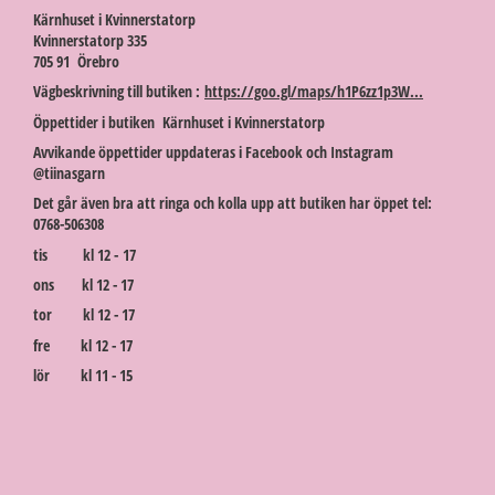
Kärnhuset i Kvinnerstatorp
Kvinnerstatorp 335
705 91 Örebro
Vägbeskrivning till butiken :
https://goo.gl/maps/h1P6zz1p3W...
Öppettider i butiken Kärnhuset i Kvinnerstatorp
Avvikande öppettider uppdateras i Facebook och Instagram
@tiinasgarn
Det går även bra att ringa och kolla upp att butiken har öppet tel:
0768-506308
tis kl 12 - 17
ons kl 12 - 17
tor kl 12 - 17
fre kl 12 - 17
lör kl 11 - 15