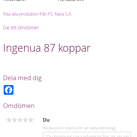
Visa alla produkter från FIL Katia S.A.
Ge ett omdöme!
Ingenua 87 koppar
Dela med dig
F
a
c
e
Omdömen
b
o
o
Du
k
Klicka på en stjärna för att sätta ditt betyg