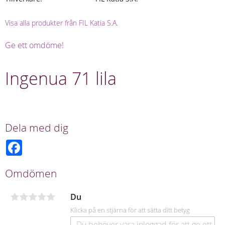
Visa alla produkter från FIL Katia S.A.
Ge ett omdöme!
Ingenua 71 lila
Dela med dig
F
a
c
e
Omdömen
b
o
o
Du
k
Klicka på en stjärna för att sätta ditt betyg