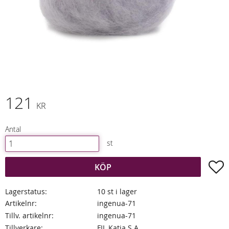
121
KR
Antal
st
L
KÖP
Lagerstatus
10 st i lager
Artikelnr
ingenua-71
Tillv. artikelnr
ingenua-71
Tillverkare
FIL Katia S.A.