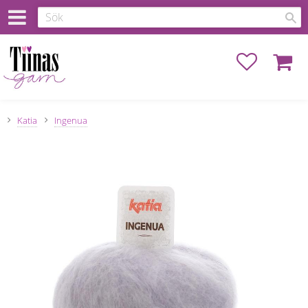
Favoriter
Kundva
Katia
Ingenua