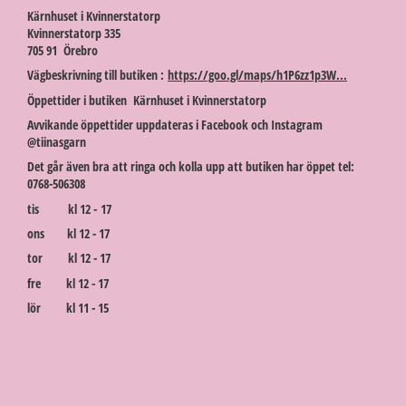
Kärnhuset i Kvinnerstatorp
Kvinnerstatorp 335
705 91 Örebro
Vägbeskrivning till butiken :
https://goo.gl/maps/h1P6zz1p3W...
Öppettider i butiken Kärnhuset i Kvinnerstatorp
Avvikande öppettider uppdateras i Facebook och Instagram
@tiinasgarn
Det går även bra att ringa och kolla upp att butiken har öppet tel:
0768-506308
tis kl 12 - 17
ons kl 12 - 17
tor kl 12 - 17
fre kl 12 - 17
lör kl 11 - 15