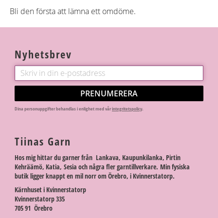
Bli den första att lämna ett omdöme.
Nyhetsbrev
PRENUMERERA
Dina personuppgifter behandlas i enlighet med vår
integritetspolicy
.
Tiinas Garn
Hos mig hittar du garner från Lankava, Kaupunkilanka, Pirtin
Kehräämö, Katia, Sesia och några fler garntillverkare. Min fysiska
butik ligger knappt en mil norr om Örebro, i Kvinnerstatorp.
Kärnhuset i Kvinnerstatorp
Kvinnerstatorp 335
705 91 Örebro