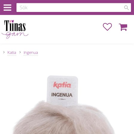
Favoriter
Kundva
Katia
Ingenua