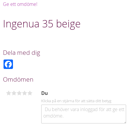
Ge ett omdöme!
Ingenua 35 beige
Dela med dig
F
a
c
e
Omdömen
b
o
o
Du
k
Klicka på en stjärna för att sätta ditt betyg