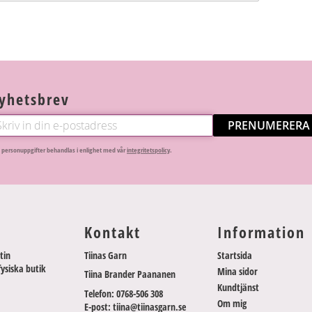
yhetsbrev
PRENUMERERA
 personuppgifter behandlas i enlighet med vår
integritetspolicy
.
Kontakt
Information
tin
Tiinas Garn
Startsida
fysiska butik
Mina sidor
Tiina Brander Paananen
Kundtjänst
Telefon: 0768-506 308
Om mig
E-post: tiina@tiinasgarn.se