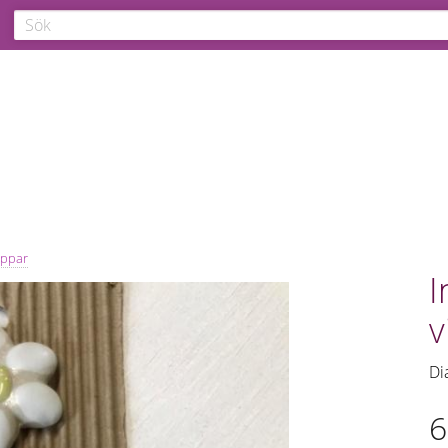
appar
I
v
Di
6