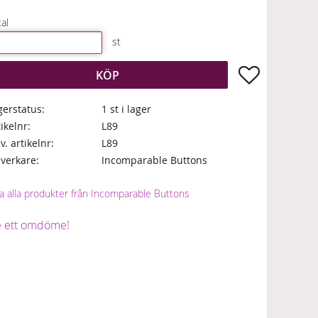
al
st
Lägg till i fa
KÖP
gerstatus
1 st i lager
tikelnr
L89
lv. artikelnr
L89
llverkare
Incomparable Buttons
sa alla produkter från Incomparable Buttons
 ett omdöme!