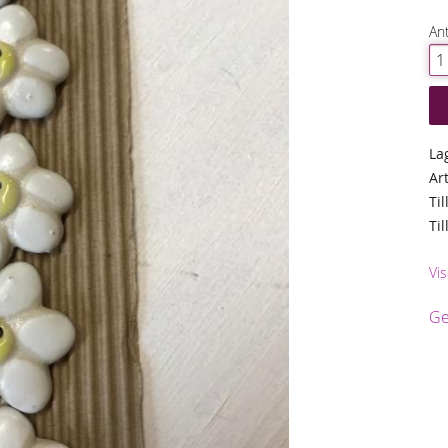
Ant
La
Ar
Til
Ti
Vi
Ge