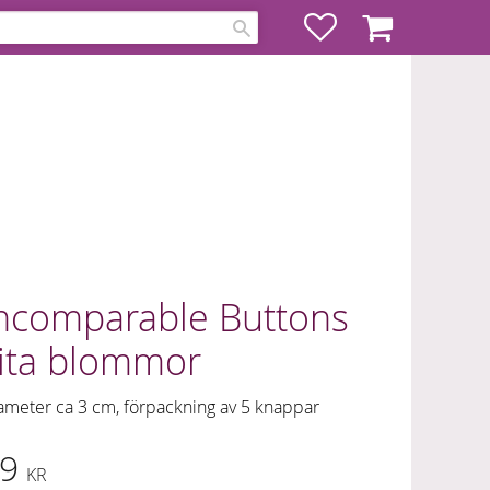
Favoriter
Kundvagn
ncomparable Buttons
ita blommor
ameter ca 3 cm, förpackning av 5 knappar
9
KR