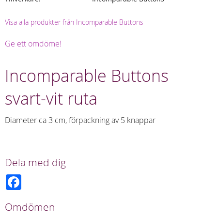
Visa alla produkter från Incomparable Buttons
Ge ett omdöme!
Incomparable Buttons
svart-vit ruta
Diameter ca 3 cm, förpackning av 5 knappar
Dela med dig
F
a
c
e
Omdömen
b
o