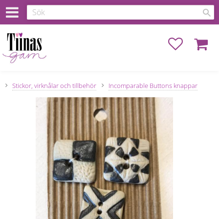
Favoriter
Kundva
Stickor, virknålar och tillbehör
Incomparable Buttons knappar