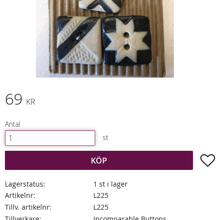
69
KR
Antal
st
L
KÖP
Lagerstatus
1 st i lager
Artikelnr
L225
Tillv. artikelnr
L225
Tillverkare
Incomparable Buttons