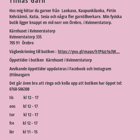
Tiinas Garn
Hos mig hittar du garner från Lankava, Kaupunkilanka, Pirtin
Kehräämö, Katia, Sesia och några fler garntillverkare. Min fysiska
butik ligger knappt en mil norr om Örebro, i Kvinnerstatorp.
Kärnhuset i Kvinnerstatorp
Kvinnerstatorp 335
705 91 Örebro
Vägbeskrivning till butiken :
https://goo.gl/maps/h1P6zz1p3W...
Öppettider i butiken Kärnhuset i Kvinnerstatorp
Avvikande öppettider uppdateras i Facebook och Instagram
@tiinasgarn
Det går även bra att ringa och kolla upp att butiken har öppet tel:
0768-506308
tis kl 12 - 17
ons kl 12 - 17
tor kl 12 - 17
fre kl 12 - 17
lör kl 11 - 15