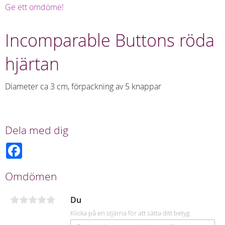
Ge ett omdöme!
Incomparable Buttons röda
hjärtan
Diameter ca 3 cm, förpackning av 5 knappar
Dela med dig
F
a
c
e
Omdömen
b
o
o
Du
k
Klicka på en stjärna för att sätta ditt betyg