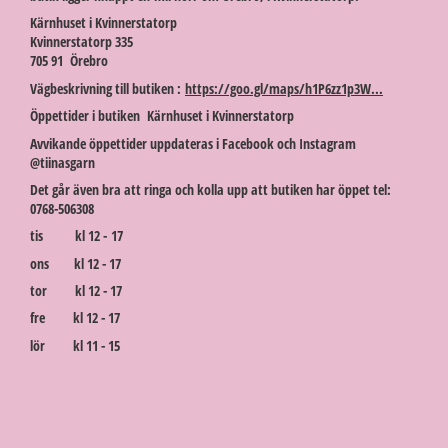
Kärnhuset i Kvinnerstatorp
Kvinnerstatorp 335
705 91 Örebro
Vägbeskrivning till butiken :
https://goo.gl/maps/h1P6zz1p3W...
Öppettider i butiken Kärnhuset i Kvinnerstatorp
Avvikande öppettider uppdateras i Facebook och Instagram
@tiinasgarn
Det går även bra att ringa och kolla upp att butiken har öppet tel:
0768-506308
tis kl 12 - 17
ons kl 12 - 17
tor kl 12 - 17
fre kl 12 - 17
lör kl 11 - 15