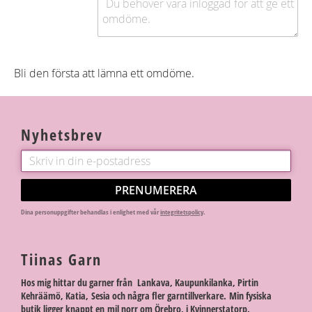
Bli den första att lämna ett omdöme.
Nyhetsbrev
PRENUMERERA
Dina personuppgifter behandlas i enlighet med vår
integritetspolicy
.
Tiinas Garn
Hos mig hittar du garner från Lankava, Kaupunkilanka, Pirtin
Kehräämö, Katia, Sesia och några fler garntillverkare. Min fysiska
butik ligger knappt en mil norr om Örebro, i Kvinnerstatorp.