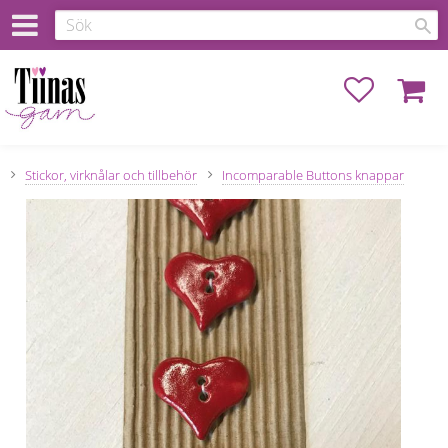
Favoriter
Kundva
Stickor, virknålar och tillbehör
Incomparable Buttons knappar