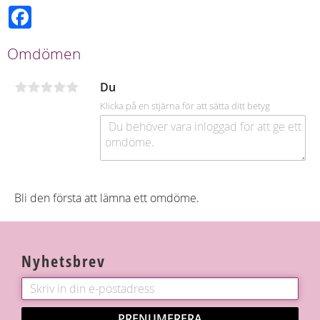
F
a
c
e
Omdömen
b
o
o
Du
k
Klicka på en stjärna för att sätta ditt betyg
Bli den första att lämna ett omdöme.
Nyhetsbrev
PRENUMERERA