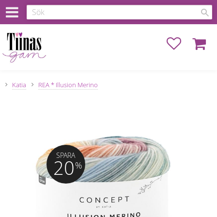
Favoriter
Kundva
Katia
REA * Illusion Merino
SPARA
20
%