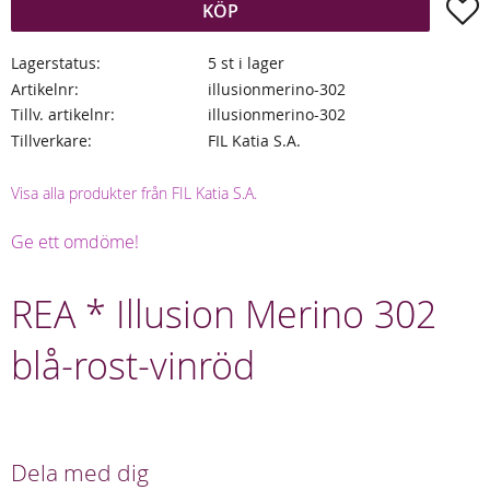
L
KÖP
Lagerstatus
5 st i lager
Artikelnr
illusionmerino-302
Tillv. artikelnr
illusionmerino-302
Tillverkare
FIL Katia S.A.
Visa alla produkter från FIL Katia S.A.
Ge ett omdöme!
REA * Illusion Merino 302
blå-rost-vinröd
Dela med dig