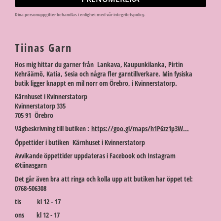
Dina personuppgifter behandlas i enlighet med vår
integritetspolicy
.
Tiinas Garn
Hos mig hittar du garner från Lankava, Kaupunkilanka, Pirtin
Kehräämö, Katia, Sesia och några fler garntillverkare. Min fysiska
butik ligger knappt en mil norr om Örebro, i Kvinnerstatorp.
Kärnhuset i Kvinnerstatorp
Kvinnerstatorp 335
705 91 Örebro
Vägbeskrivning till butiken :
https://goo.gl/maps/h1P6zz1p3W...
Öppettider i butiken Kärnhuset i Kvinnerstatorp
Avvikande öppettider uppdateras i Facebook och Instagram
@tiinasgarn
Det går även bra att ringa och kolla upp att butiken har öppet tel:
0768-506308
tis kl 12 - 17
ons kl 12 - 17