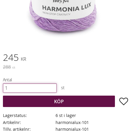
Nedsatt pris:
245
KR
Ordinarie pris:
288
KR
Antal
st
L
KÖP
Lagerstatus
6 st i lager
Artikelnr
harmonialux-101
Tillv. artikelnr
harmonialux-101