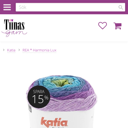
Favoriter
Kundva
Katia
REA * Harmonia Lux
SPARA
15
%