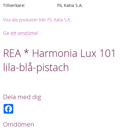
Tillverkare
FIL Katia S.A.
Visa alla produkter från FIL Katia S.A.
Ge ett omdöme!
REA * Harmonia Lux 101
lila-blå-pistach
Dela med dig
F
a
c
e
Omdömen
b
o