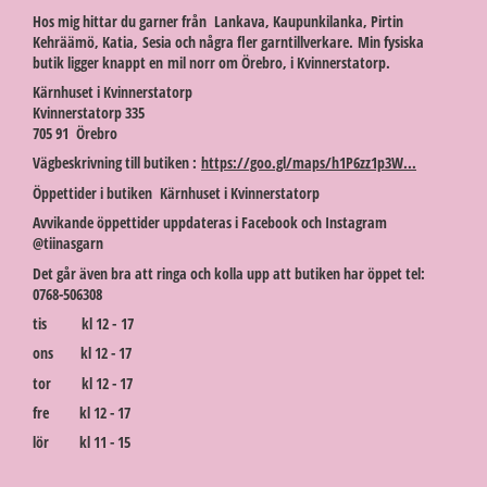
Hos mig hittar du garner från Lankava, Kaupunkilanka, Pirtin
Kehräämö, Katia, Sesia och några fler garntillverkare. Min fysiska
butik ligger knappt en mil norr om Örebro, i Kvinnerstatorp.
Kärnhuset i Kvinnerstatorp
Kvinnerstatorp 335
705 91 Örebro
Vägbeskrivning till butiken :
https://goo.gl/maps/h1P6zz1p3W...
Öppettider i butiken Kärnhuset i Kvinnerstatorp
Avvikande öppettider uppdateras i Facebook och Instagram
@tiinasgarn
Det går även bra att ringa och kolla upp att butiken har öppet tel:
0768-506308
tis kl 12 - 17
ons kl 12 - 17
tor kl 12 - 17
fre kl 12 - 17
lör kl 11 - 15