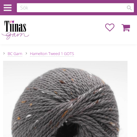
Favoriter
Kundva
BC Garn
Hamelton Tweed 1 GOTS