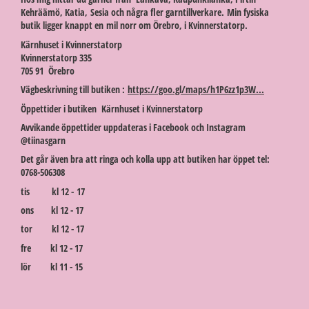
Kehräämö, Katia, Sesia och några fler garntillverkare. Min fysiska
butik ligger knappt en mil norr om Örebro, i Kvinnerstatorp.
Kärnhuset i Kvinnerstatorp
Kvinnerstatorp 335
705 91 Örebro
Vägbeskrivning till butiken :
https://goo.gl/maps/h1P6zz1p3W...
Öppettider i butiken Kärnhuset i Kvinnerstatorp
Avvikande öppettider uppdateras i Facebook och Instagram
@tiinasgarn
Det går även bra att ringa och kolla upp att butiken har öppet tel:
0768-506308
tis kl 12 - 17
ons kl 12 - 17
tor kl 12 - 17
fre kl 12 - 17
lör kl 11 - 15