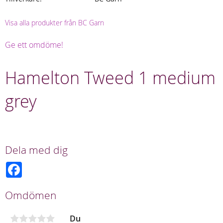
Visa alla produkter från BC Garn
Ge ett omdöme!
Hamelton Tweed 1 medium
grey
Dela med dig
F
a
c
e
Omdömen
b
o
o
Du
k