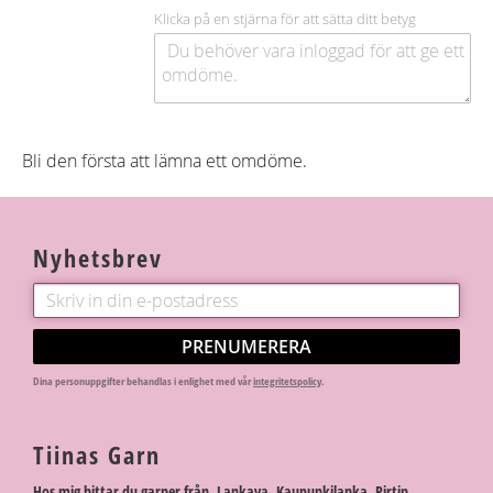
Klicka på en stjärna för att sätta ditt betyg
Bli den första att lämna ett omdöme.
Nyhetsbrev
PRENUMERERA
Dina personuppgifter behandlas i enlighet med vår
integritetspolicy
.
Tiinas Garn
Hos mig hittar du garner från Lankava, Kaupunkilanka, Pirtin