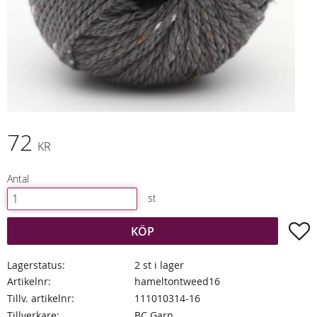
72
KR
Antal
st
L
KÖP
Lagerstatus
2 st i lager
Artikelnr
hameltontweed16
Tillv. artikelnr
111010314-16
Tillverkare
BC Garn