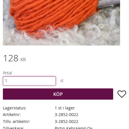
128
KR
Antal
st
L
KÖP
Lagerstatus
1 st i lager
Artikelnr
3-2852-0022
Tillv. artikelnr
3-2852-0022
Tillverkare
Pirtin Kehräämö Oy