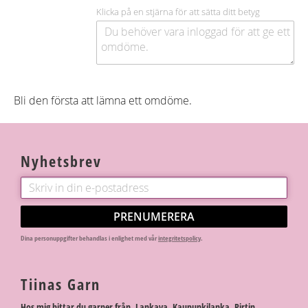
Klicka på en stjärna för att sätta ditt betyg
Bli den första att lämna ett omdöme.
Nyhetsbrev
PRENUMERERA
Dina personuppgifter behandlas i enlighet med vår
integritetspolicy
.
Tiinas Garn
Hos mig hittar du garner från Lankava, Kaupunkilanka, Pirtin