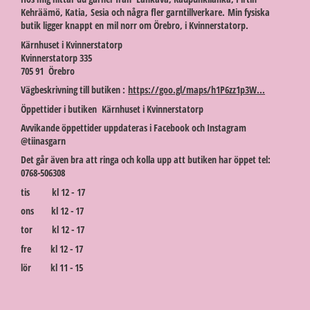
Kehräämö, Katia, Sesia och några fler garntillverkare. Min fysiska
butik ligger knappt en mil norr om Örebro, i Kvinnerstatorp.
Kärnhuset i Kvinnerstatorp
Kvinnerstatorp 335
705 91 Örebro
Vägbeskrivning till butiken :
https://goo.gl/maps/h1P6zz1p3W...
Öppettider i butiken Kärnhuset i Kvinnerstatorp
Avvikande öppettider uppdateras i Facebook och Instagram
@tiinasgarn
Det går även bra att ringa och kolla upp att butiken har öppet tel:
0768-506308
tis kl 12 - 17
ons kl 12 - 17
tor kl 12 - 17
fre kl 12 - 17
lör kl 11 - 15