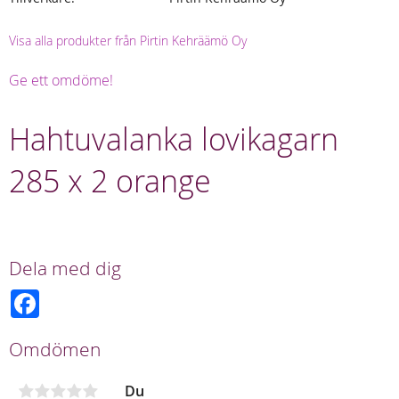
Visa alla produkter från Pirtin Kehräämö Oy
Ge ett omdöme!
Hahtuvalanka lovikagarn
285 x 2 orange
Dela med dig
F
a
c
e
Omdömen
b
o
o
Du
k