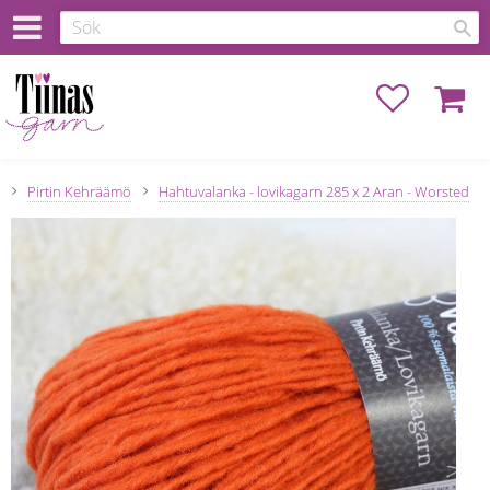
Favoriter
Kundva
Pirtin Kehräämö
Hahtuvalanka - lovikagarn 285 x 2 Aran - Worsted