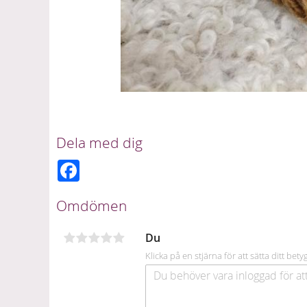
Dela med dig
F
a
c
e
Omdömen
b
o
o
Du
k
Klicka på en stjärna för att sätta ditt bety