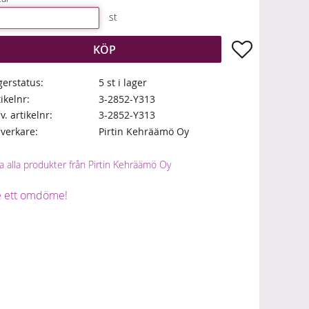
st
Lägg till i fa
KÖP
gerstatus
5 st i lager
tikelnr
3-2852-Y313
lv. artikelnr
3-2852-Y313
llverkare
Pirtin Kehräämö Oy
a alla produkter från Pirtin Kehräämö Oy
 ett omdöme!