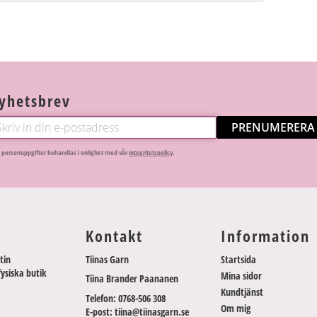
yhetsbrev
PRENUMERERA
 personuppgifter behandlas i enlighet med vår
integritetspolicy
.
Kontakt
Information
tin
Tiinas Garn
Startsida
fysiska butik
Mina sidor
Tiina Brander Paananen
Kundtjänst
Telefon: 0768-506 308
Om mig
E-post: tiina@tiinasgarn.se