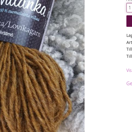
La
Ar
Til
Ti
Vis
Ge