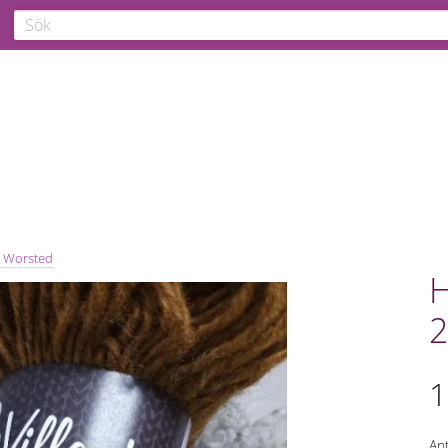
- Worsted
H
2
1
Ant