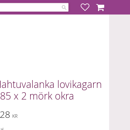
Favoriter
Kundvagn
ahtuvalanka lovikagarn
85 x 2 mörk okra
28
KR
al