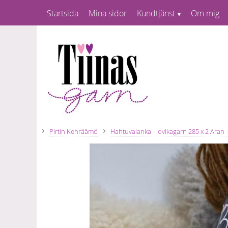
Startsida
Mina sidor
Kundtjänst
Om mig
Pirtin Kehräämö
Hahtuvalanka - lovikagarn 285 x 2 Aran 