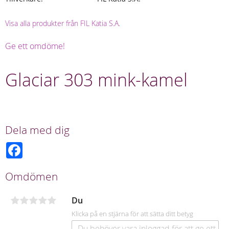
Visa alla produkter från FIL Katia S.A.
Ge ett omdöme!
Glaciar 303 mink-kamel
Dela med dig
F
a
c
e
Omdömen
b
o
o
Du
k
Klicka på en stjärna för att sätta ditt betyg