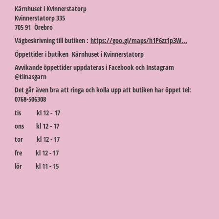
Kärnhuset i Kvinnerstatorp
Kvinnerstatorp 335
705 91 Örebro
Vägbeskrivning till butiken :
https://goo.gl/maps/h1P6zz1p3W...
Öppettider i butiken Kärnhuset i Kvinnerstatorp
Avvikande öppettider uppdateras i Facebook och Instagram
@tiinasgarn
Det går även bra att ringa och kolla upp att butiken har öppet tel:
0768-506308
tis kl 12 - 17
ons kl 12 - 17
tor kl 12 - 17
fre kl 12 - 17
lör kl 11 - 15