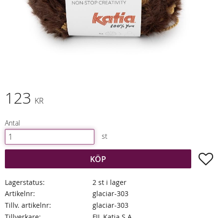
123
KR
Antal
st
L
KÖP
Lagerstatus
2 st i lager
Artikelnr
glaciar-303
Tillv. artikelnr
glaciar-303
Tillverkare
FIL Katia S.A.