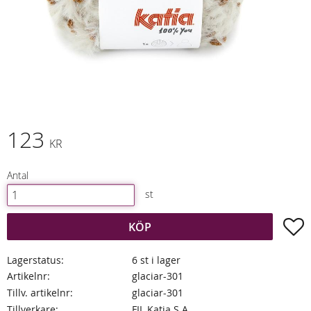
123
KR
Antal
st
L
KÖP
Lagerstatus
6 st i lager
Artikelnr
glaciar-301
Tillv. artikelnr
glaciar-301
Tillverkare
FIL Katia S.A.