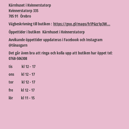
Kärnhuset i Kvinnerstatorp
Kvinnerstatorp 335
705 91 Örebro
Vägbeskrivning till butiken :
https://goo.gl/maps/h1P6zz1p3W...
Öppettider i butiken Kärnhuset i Kvinnerstatorp
Avvikande öppettider uppdateras i Facebook och Instagram
@tiinasgarn
Det går även bra att ringa och kolla upp att butiken har öppet tel:
0768-506308
tis kl 12 - 17
ons kl 12 - 17
tor kl 12 - 17
fre kl 12 - 17
lör kl 11 - 15