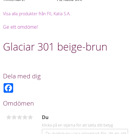
Visa alla produkter från FIL Katia S.A.
Ge ett omdöme!
Glaciar 301 beige-brun
Dela med dig
F
a
c
e
Omdömen
b
o
o
Du
k
Klicka på en stjärna för att sätta ditt betyg