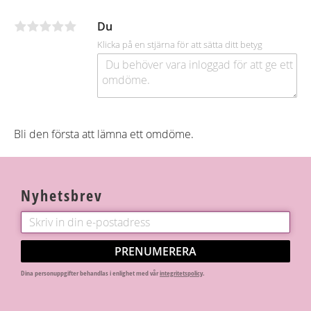
o
o
Du
k
Klicka på en stjärna för att sätta ditt betyg
Bli den första att lämna ett omdöme.
Nyhetsbrev
PRENUMERERA
Dina personuppgifter behandlas i enlighet med vår
integritetspolicy
.