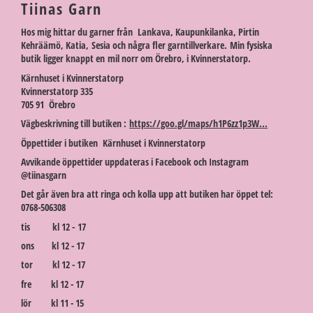
Tiinas Garn
Hos mig hittar du garner från Lankava, Kaupunkilanka, Pirtin
Kehräämö, Katia, Sesia och några fler garntillverkare. Min fysiska
butik ligger knappt en mil norr om Örebro, i Kvinnerstatorp.
Kärnhuset i Kvinnerstatorp
Kvinnerstatorp 335
705 91 Örebro
Vägbeskrivning till butiken :
https://goo.gl/maps/h1P6zz1p3W...
Öppettider i butiken Kärnhuset i Kvinnerstatorp
Avvikande öppettider uppdateras i Facebook och Instagram
@tiinasgarn
Det går även bra att ringa och kolla upp att butiken har öppet tel:
0768-506308
tis kl 12 - 17
ons kl 12 - 17
tor kl 12 - 17
fre kl 12 - 17
lör kl 11 - 15