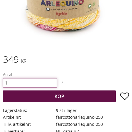
349
KR
Antal
st
L
KÖP
Lagerstatus
9 st i lager
Artikelnr
faircottonarlequino-250
Tillv. artikelnr
faircottonarlequino-250
Tillverkare
FIL Katia S.A.