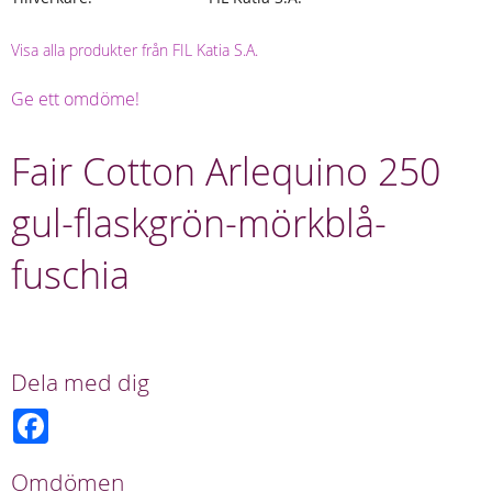
Visa alla produkter från FIL Katia S.A.
Ge ett omdöme!
Fair Cotton Arlequino 250
gul-flaskgrön-mörkblå-
fuschia
Dela med dig
F
a
c
e
Omdömen
b