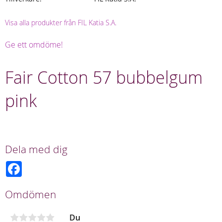
Visa alla produkter från FIL Katia S.A.
Ge ett omdöme!
Fair Cotton 57 bubbelgum
pink
Dela med dig
F
a
c
e
Omdömen
b
o
o
Du
k