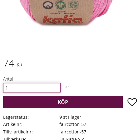
74
KR
Antal
st
L
KÖP
Lagerstatus
9 st i lager
Artikelnr
faircotton-57
Tillv. artikelnr
faircotton-57
Tillverkare
FIL Katia S.A.