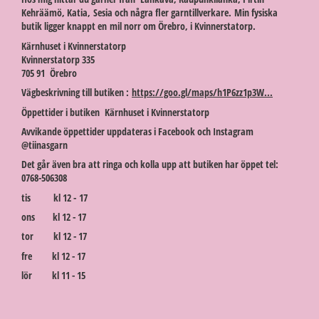
Kehräämö, Katia, Sesia och några fler garntillverkare. Min fysiska
butik ligger knappt en mil norr om Örebro, i Kvinnerstatorp.
Kärnhuset i Kvinnerstatorp
Kvinnerstatorp 335
705 91 Örebro
Vägbeskrivning till butiken :
https://goo.gl/maps/h1P6zz1p3W...
Öppettider i butiken Kärnhuset i Kvinnerstatorp
Avvikande öppettider uppdateras i Facebook och Instagram
@tiinasgarn
Det går även bra att ringa och kolla upp att butiken har öppet tel:
0768-506308
tis kl 12 - 17
ons kl 12 - 17
tor kl 12 - 17
fre kl 12 - 17
lör kl 11 - 15