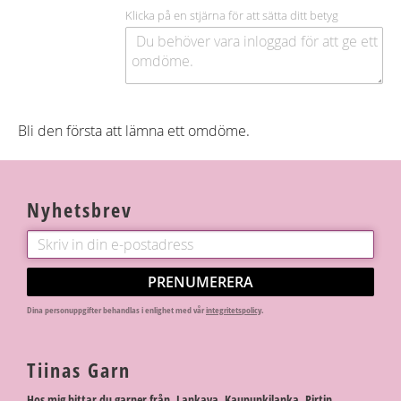
Klicka på en stjärna för att sätta ditt betyg
Bli den första att lämna ett omdöme.
Nyhetsbrev
PRENUMERERA
Dina personuppgifter behandlas i enlighet med vår
integritetspolicy
.
Tiinas Garn
Hos mig hittar du garner från Lankava, Kaupunkilanka, Pirtin