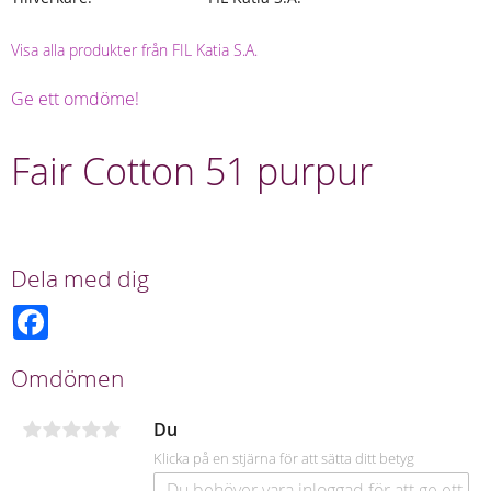
Visa alla produkter från FIL Katia S.A.
Ge ett omdöme!
Fair Cotton 51 purpur
Dela med dig
F
a
c
e
Omdömen
b
o
o
Du
k
Klicka på en stjärna för att sätta ditt betyg