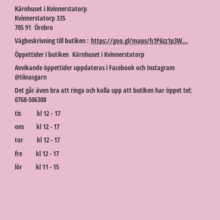
Kärnhuset i Kvinnerstatorp
Kvinnerstatorp 335
705 91 Örebro
Vägbeskrivning till butiken :
https://goo.gl/maps/h1P6zz1p3W...
Öppettider i butiken Kärnhuset i Kvinnerstatorp
Avvikande öppettider uppdateras i Facebook och Instagram
@tiinasgarn
Det går även bra att ringa och kolla upp att butiken har öppet tel:
0768-506308
tis kl 12 - 17
ons kl 12 - 17
tor kl 12 - 17
fre kl 12 - 17
lör kl 11 - 15