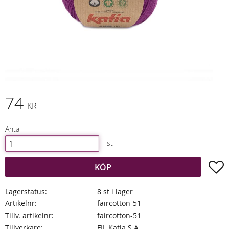
74
KR
Antal
st
L
KÖP
Lagerstatus
8 st i lager
Artikelnr
faircotton-51
Tillv. artikelnr
faircotton-51
Tillverkare
FIL Katia S.A.