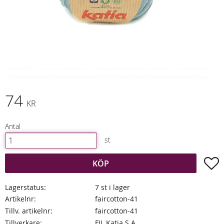
74
KR
Antal
st
L
KÖP
Lagerstatus
7 st i lager
Artikelnr
faircotton-41
Tillv. artikelnr
faircotton-41
Tillverkare
FIL Katia S.A.