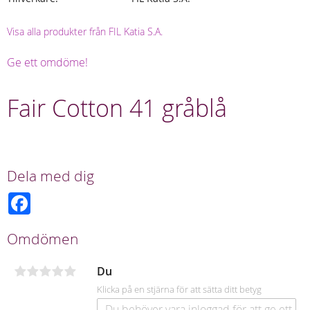
Visa alla produkter från FIL Katia S.A.
Ge ett omdöme!
Fair Cotton 41 gråblå
Dela med dig
F
a
c
e
Omdömen
b
o
o
Du
k
Klicka på en stjärna för att sätta ditt betyg