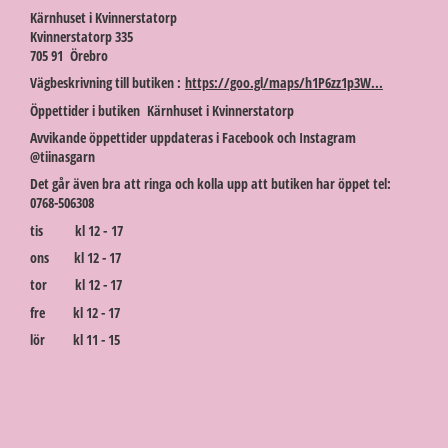
Kärnhuset i Kvinnerstatorp
Kvinnerstatorp 335
705 91 Örebro
Vägbeskrivning till butiken :
https://goo.gl/maps/h1P6zz1p3W...
Öppettider i butiken Kärnhuset i Kvinnerstatorp
Avvikande öppettider uppdateras i Facebook och Instagram
@tiinasgarn
Det går även bra att ringa och kolla upp att butiken har öppet tel:
0768-506308
tis kl 12 - 17
ons kl 12 - 17
tor kl 12 - 17
fre kl 12 - 17
lör kl 11 - 15