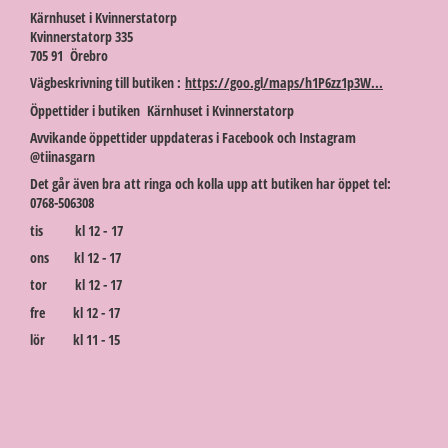
Kärnhuset i Kvinnerstatorp
Kvinnerstatorp 335
705 91 Örebro
Vägbeskrivning till butiken :
https://goo.gl/maps/h1P6zz1p3W...
Öppettider i butiken Kärnhuset i Kvinnerstatorp
Avvikande öppettider uppdateras i Facebook och Instagram
@tiinasgarn
Det går även bra att ringa och kolla upp att butiken har öppet tel:
0768-506308
tis kl 12 - 17
ons kl 12 - 17
tor kl 12 - 17
fre kl 12 - 17
lör kl 11 - 15