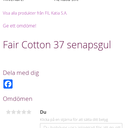
Visa alla produkter från FIL Katia S.A.
Ge ett omdöme!
Fair Cotton 37 senapsgul
Dela med dig
F
a
c
e
Omdömen
b
o
o
Du
k
Klicka på en stjärna för att sätta ditt betyg