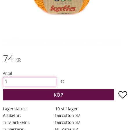
74
KR
Antal
st
L
KÖP
Lagerstatus
10 st i lager
Artikelnr
faircotton-37
Tillv. artikelnr
faircotton-37
Tillverkare
FIL Katia S.A.