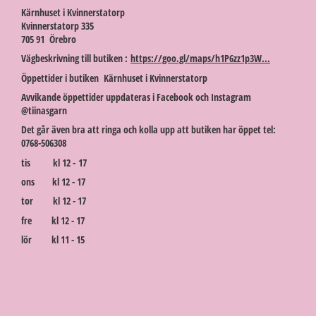
Kärnhuset i Kvinnerstatorp
Kvinnerstatorp 335
705 91 Örebro
Vägbeskrivning till butiken :
https://goo.gl/maps/h1P6zz1p3W...
Öppettider i butiken Kärnhuset i Kvinnerstatorp
Avvikande öppettider uppdateras i Facebook och Instagram
@tiinasgarn
Det går även bra att ringa och kolla upp att butiken har öppet tel:
0768-506308
tis kl 12 - 17
ons kl 12 - 17
tor kl 12 - 17
fre kl 12 - 17
lör kl 11 - 15