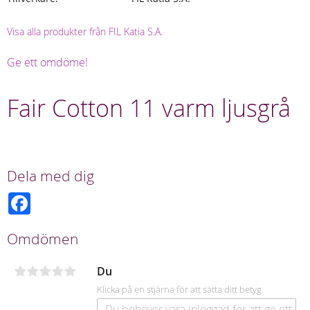
Visa alla produkter från FIL Katia S.A.
Ge ett omdöme!
Fair Cotton 11 varm ljusgrå
Dela med dig
F
a
c
e
Omdömen
b
o
o
Du
k
Klicka på en stjärna för att sätta ditt betyg