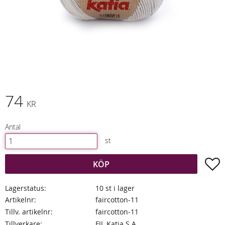
74
KR
Antal
st
L
KÖP
Lagerstatus
10 st i lager
Artikelnr
faircotton-11
Tillv. artikelnr
faircotton-11
Tillverkare
FIL Katia S.A.