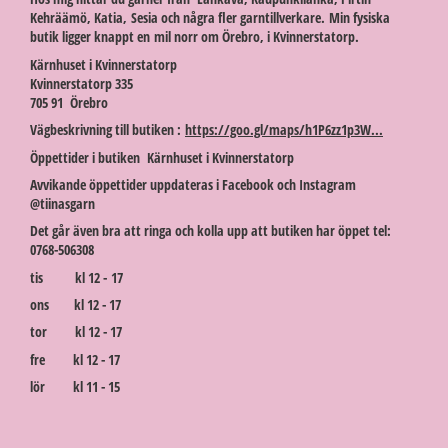
Kehräämö, Katia, Sesia och några fler garntillverkare. Min fysiska
butik ligger knappt en mil norr om Örebro, i Kvinnerstatorp.
Kärnhuset i Kvinnerstatorp
Kvinnerstatorp 335
705 91 Örebro
Vägbeskrivning till butiken :
https://goo.gl/maps/h1P6zz1p3W...
Öppettider i butiken Kärnhuset i Kvinnerstatorp
Avvikande öppettider uppdateras i Facebook och Instagram
@tiinasgarn
Det går även bra att ringa och kolla upp att butiken har öppet tel:
0768-506308
tis kl 12 - 17
ons kl 12 - 17
tor kl 12 - 17
fre kl 12 - 17
lör kl 11 - 15