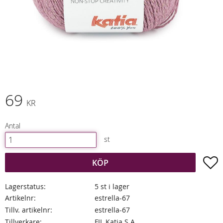
69
KR
Antal
st
L
KÖP
Lagerstatus
5 st i lager
Artikelnr
estrella-67
Tillv. artikelnr
estrella-67
Tillverkare
FIL Katia S.A.