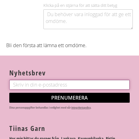
Klicka på en stjärna för att sätta ditt betyg
Bli den första att lämna ett omdöme.
Nyhetsbrev
PRENUMERERA
Dina personuppgifter behandlas i enlighet med vår
integritetspolicy
.
Tiinas Garn
Hos mig hittar du garner från Lankava, Kaupunkilanka, Pirtin