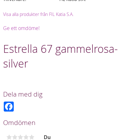
Visa alla produkter från FIL Katia S.A.
Ge ett omdöme!
Estrella 67 gammelrosa-
silver
Dela med dig
F
a
c
e
Omdömen
b
o
o
Du
k