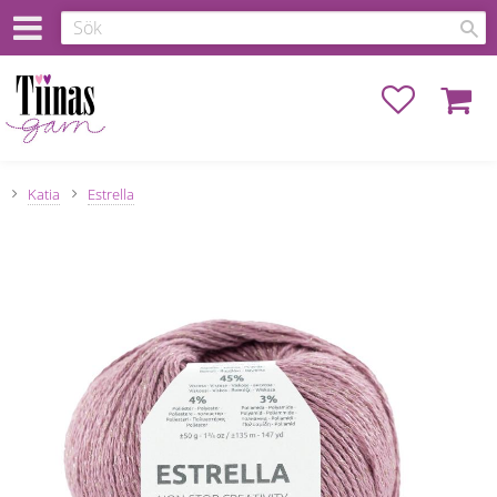
Favoriter
Kundva
Katia
Estrella