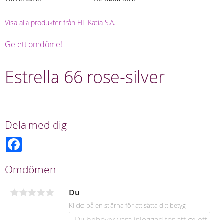
Visa alla produkter från FIL Katia S.A.
Ge ett omdöme!
Estrella 66 rose-silver
Dela med dig
F
a
c
e
Omdömen
b
o
o
Du
k
Klicka på en stjärna för att sätta ditt betyg