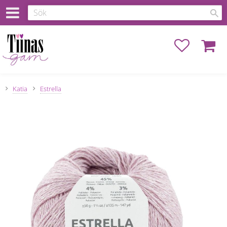
Favoriter
Kundva
Katia
Estrella