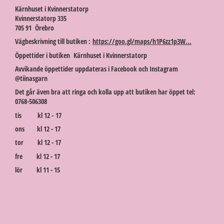
Kärnhuset i Kvinnerstatorp
Kvinnerstatorp 335
705 91 Örebro
Vägbeskrivning till butiken :
https://goo.gl/maps/h1P6zz1p3W...
Öppettider i butiken Kärnhuset i Kvinnerstatorp
Avvikande öppettider uppdateras i Facebook och Instagram
@tiinasgarn
Det går även bra att ringa och kolla upp att butiken har öppet tel:
0768-506308
tis kl 12 - 17
ons kl 12 - 17
tor kl 12 - 17
fre kl 12 - 17
lör kl 11 - 15