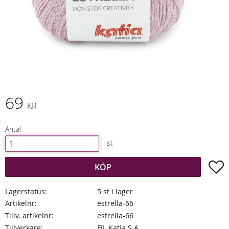
69
KR
Antal
st
L
KÖP
Lagerstatus
5 st i lager
Artikelnr
estrella-66
Tillv. artikelnr
estrella-66
Tillverkare
FIL Katia S.A.