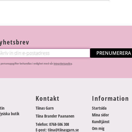
yhetsbrev
PRENUMERERA
 personuppgifter behandlas i enlighet med vår
integritetspolicy
.
Kontakt
Information
tin
Tiinas Garn
Startsida
fysiska butik
Mina sidor
Tiina Brander Paananen
Kundtjänst
Telefon: 0768-506 308
Om mig
E-post: tiina@tiinasgarn.se