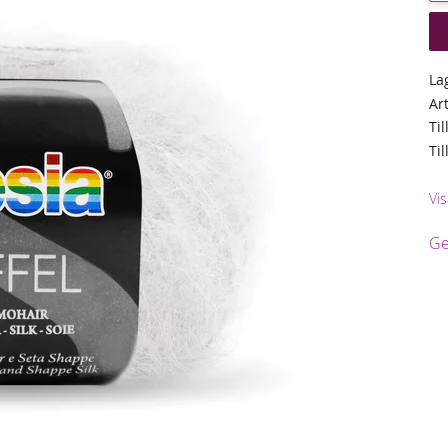
La
Ar
Til
Ti
Vis
Ge