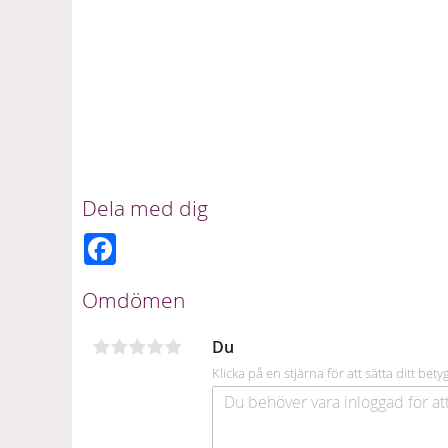
Dela med dig
F
a
c
e
Omdömen
b
o
o
Du
k
Klicka på en stjärna för att sätta ditt bety