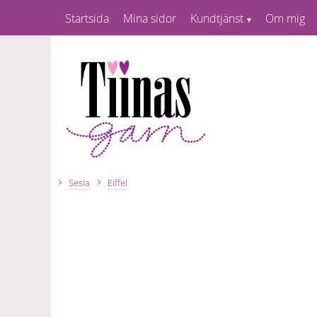
Startsida
Mina sidor
Kundtjänst
Om mig
Sesia
Eiffel