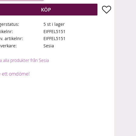
Lägg till i fa
KÖP
gerstatus
5 st i lager
tikelnr
EIFFEL5151
lv. artikelnr
EIFFEL5151
llverkare
Sesia
a alla produkter från Sesia
 ett omdöme!