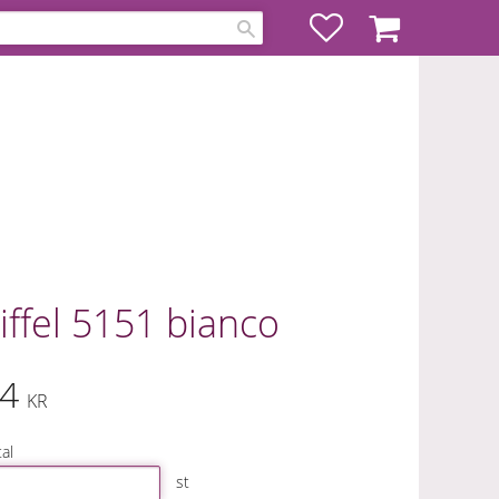
Favoriter
Kundvagn
iffel 5151 bianco
4
KR
al
st