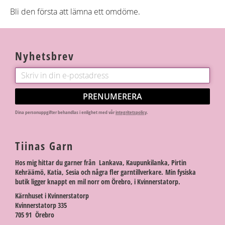
Bli den första att lämna ett omdöme.
Nyhetsbrev
PRENUMERERA
Dina personuppgifter behandlas i enlighet med vår
integritetspolicy
.
Tiinas Garn
Hos mig hittar du garner från Lankava, Kaupunkilanka, Pirtin
Kehräämö, Katia, Sesia och några fler garntillverkare. Min fysiska
butik ligger knappt en mil norr om Örebro, i Kvinnerstatorp.
Kärnhuset i Kvinnerstatorp
Kvinnerstatorp 335
705 91 Örebro