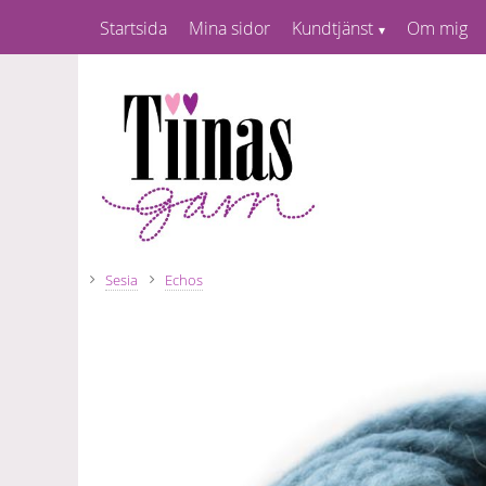
Startsida
Mina sidor
Kundtjänst
Om mig
Sesia
Echos