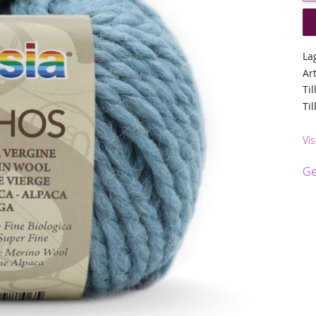
La
Ar
Til
Ti
Vis
Ge