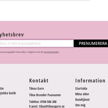
yhetsbrev
PRENUMERERA
 personuppgifter behandlas i enlighet med vår
integritetspolicy
.
Kontakt
Information
tin
Tiinas Garn
Startsida
fysiska butik
Mina sidor
Tiina Brander Paananen
Kundtjänst
Telefon: 0768-506 308
Om mig
E-post: tiina@tiinasgarn.se