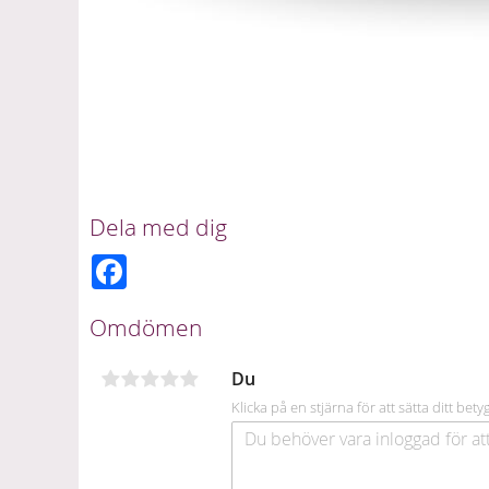
Dela med dig
F
a
c
e
Omdömen
b
o
o
Du
k
Klicka på en stjärna för att sätta ditt bety