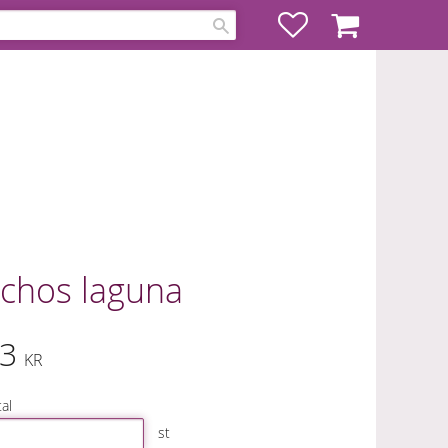
Favoriter
Kundvagn
chos laguna
3
KR
al
st