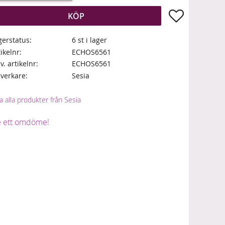
Lägg till i fa
KÖP
gerstatus
6 st i lager
tikelnr
ECHOS6561
lv. artikelnr
ECHOS6561
llverkare
Sesia
a alla produkter från Sesia
 ett omdöme!