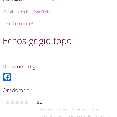
Visa alla produkter från Sesia
Ge ett omdöme!
Echos grigio topo
Dela med dig
F
a
c
e
Omdömen
b
o
o
Du
k
Klicka på en stjärna för att sätta ditt betyg