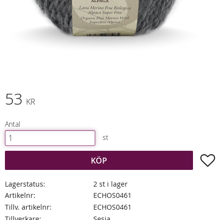
53
KR
Antal
st
L
KÖP
Lagerstatus
2 st i lager
Artikelnr
ECHOS0461
Tillv. artikelnr
ECHOS0461
Tillverkare
Sesia