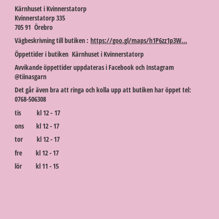
Kärnhuset i Kvinnerstatorp
Kvinnerstatorp 335
705 91 Örebro
Vägbeskrivning till butiken :
https://goo.gl/maps/h1P6zz1p3W...
Öppettider i butiken Kärnhuset i Kvinnerstatorp
Avvikande öppettider uppdateras i Facebook och Instagram
@tiinasgarn
Det går även bra att ringa och kolla upp att butiken har öppet tel:
0768-506308
tis kl 12 - 17
ons kl 12 - 17
tor kl 12 - 17
fre kl 12 - 17
lör kl 11 - 15