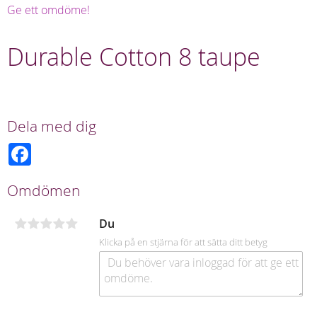
Ge ett omdöme!
Durable Cotton 8 taupe
Dela med dig
F
a
c
e
Omdömen
b
o
o
Du
k
Klicka på en stjärna för att sätta ditt betyg