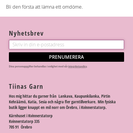
Bli den första att lämna ett omdöme.
Nyhetsbrev
PRENUMERERA
Dina personuppgifter behandlas i enlighet med vår
integritetspolicy
.
Tiinas Garn
Hos mig hittar du garner från Lankava, Kaupunkilanka, Pirtin
Kehräämö, Katia, Sesia och några fler garntillverkare. Min fysiska
butik ligger knappt en mil norr om Örebro, i Kvinnerstatorp.
Kärnhuset i Kvinnerstatorp
Kvinnerstatorp 335
705 91 Örebro