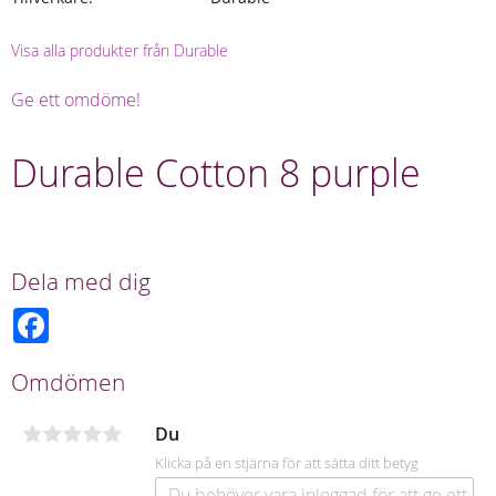
Visa alla produkter från Durable
Ge ett omdöme!
Durable Cotton 8 purple
Dela med dig
F
a
c
e
Omdömen
b
o
o
Du
k
Klicka på en stjärna för att sätta ditt betyg