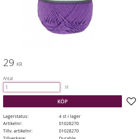
29
KR
Antal
st
L
KÖP
Lagerstatus
4 st i lager
Artikelnr
01028270
Tillv. artikelnr
01028270
Tillverkare
Durable