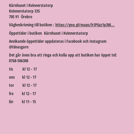
Kärnhuset i Kvinnerstatorp
Kvinnerstatorp 335
705 91 Örebro
Vägbeskrivning till butiken :
https://goo.gl/maps/h1P6zz1p3W...
Öppettider i butiken Kärnhuset i Kvinnerstatorp
Avvikande öppettider uppdateras i Facebook och Instagram
@tiinasgarn
Det går även bra att ringa och kolla upp att butiken har öppet tel:
0768-506308
tis kl 12 - 17
ons kl 12 - 17
tor kl 12 - 17
fre kl 12 - 17
lör kl 11 - 15