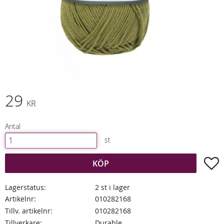
29
KR
Antal
st
L
KÖP
Lagerstatus
2 st i lager
Artikelnr
010282168
Tillv. artikelnr
010282168
Tillverkare
Durable