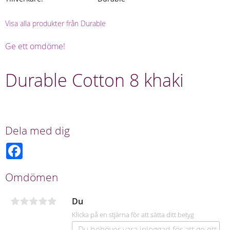
Visa alla produkter från Durable
Ge ett omdöme!
Durable Cotton 8 khaki
Dela med dig
F
a
c
e
Omdömen
b
o
o
Du
k
Klicka på en stjärna för att sätta ditt betyg