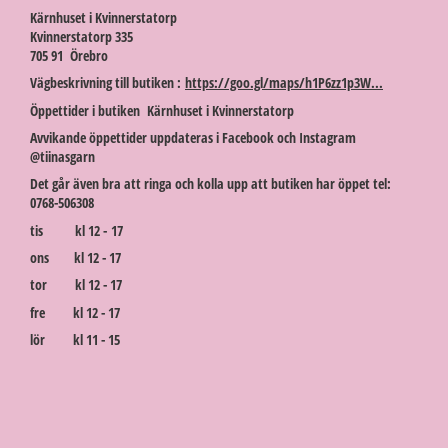
Kärnhuset i Kvinnerstatorp
Kvinnerstatorp 335
705 91 Örebro
Vägbeskrivning till butiken :
https://goo.gl/maps/h1P6zz1p3W...
Öppettider i butiken Kärnhuset i Kvinnerstatorp
Avvikande öppettider uppdateras i Facebook och Instagram
@tiinasgarn
Det går även bra att ringa och kolla upp att butiken har öppet tel:
0768-506308
tis kl 12 - 17
ons kl 12 - 17
tor kl 12 - 17
fre kl 12 - 17
lör kl 11 - 15