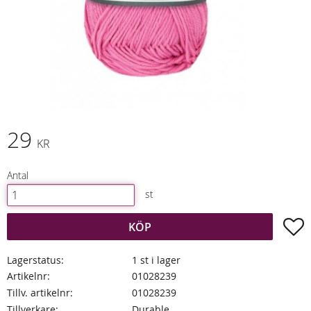
29
KR
Antal
st
L
KÖP
Lagerstatus
1 st i lager
Artikelnr
01028239
Tillv. artikelnr
01028239
Tillverkare
Durable