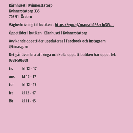
Kärnhuset i Kvinnerstatorp
Kvinnerstatorp 335
705 91 Örebro
Vägbeskrivning till butiken :
https://goo.gl/maps/h1P6zz1p3W...
Öppettider i butiken Kärnhuset i Kvinnerstatorp
Avvikande öppettider uppdateras i Facebook och Instagram
@tiinasgarn
Det går även bra att ringa och kolla upp att butiken har öppet tel:
0768-506308
tis kl 12 - 17
ons kl 12 - 17
tor kl 12 - 17
fre kl 12 - 17
lör kl 11 - 15