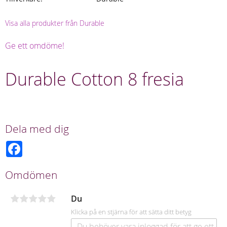
Visa alla produkter från Durable
Ge ett omdöme!
Durable Cotton 8 fresia
Dela med dig
F
a
c
e
Omdömen
b
o
o
Du
k
Klicka på en stjärna för att sätta ditt betyg