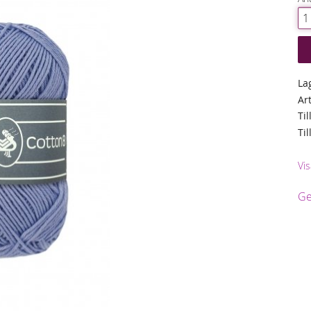
La
Ar
Til
Ti
Vis
Ge