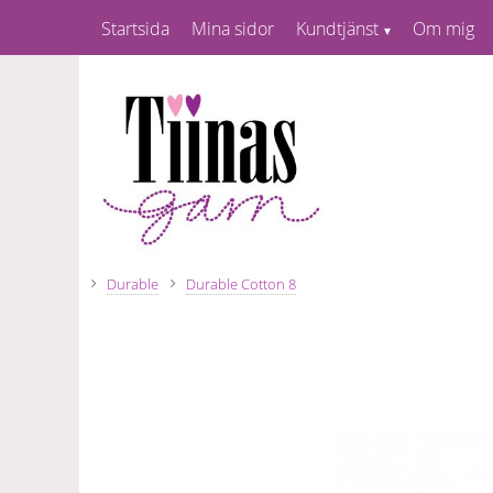
Startsida
Mina sidor
Kundtjänst
Om mig
Durable
Durable Cotton 8