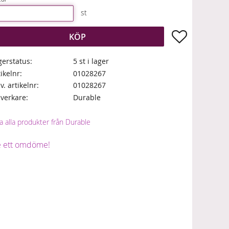
st
Lägg till i fa
KÖP
gerstatus
5 st i lager
tikelnr
01028267
lv. artikelnr
01028267
llverkare
Durable
a alla produkter från Durable
 ett omdöme!