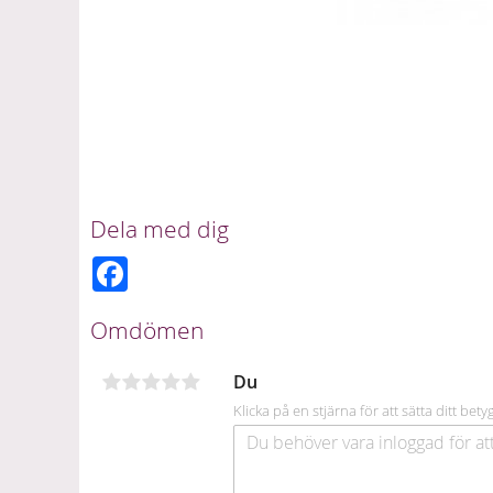
Dela med dig
F
a
c
e
Omdömen
b
o
o
Du
k
Klicka på en stjärna för att sätta ditt bety