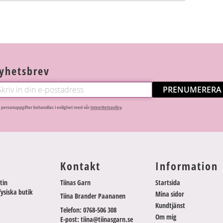
yhetsbrev
PRENUMERERA
 personuppgifter behandlas i enlighet med vår
integritetspolicy
.
Kontakt
Information
tin
Tiinas Garn
Startsida
fysiska butik
Mina sidor
Tiina Brander Paananen
Kundtjänst
Telefon: 0768-506 308
Om mig
E-post: tiina@tiinasgarn.se