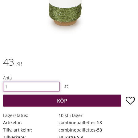
43
KR
Antal
st
L
KÖP
Lagerstatus
10 st i lager
Artikelnr
combinepaillettes-58
Tillv. artikelnr
combinepaillettes-58
Tillverkare
FIL Katia S.A.