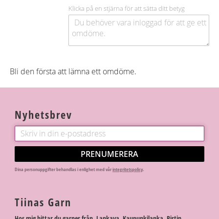
Klicka på en stjärna för att sätta ditt betyg
Bli den första att lämna ett omdöme.
Nyhetsbrev
PRENUMERERA
Dina personuppgifter behandlas i enlighet med vår
integritetspolicy
.
Tiinas Garn
Hos mig hittar du garner från Lankava, Kaupunkilanka, Pirtin