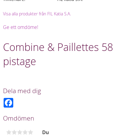
Visa alla produkter från FIL Katia S.A.
Ge ett omdöme!
Combine & Paillettes 58
pistage
Dela med dig
F
a
c
e
Omdömen
b
o
o
Du
k