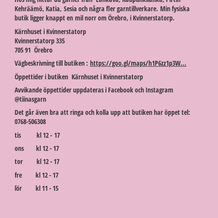
Kehräämö, Katia, Sesia och några fler garntillverkare. Min fysiska
butik ligger knappt en mil norr om Örebro, i Kvinnerstatorp.
Kärnhuset i Kvinnerstatorp
Kvinnerstatorp 335
705 91 Örebro
Vägbeskrivning till butiken :
https://goo.gl/maps/h1P6zz1p3W...
Öppettider i butiken Kärnhuset i Kvinnerstatorp
Avvikande öppettider uppdateras i Facebook och Instagram
@tiinasgarn
Det går även bra att ringa och kolla upp att butiken har öppet tel:
0768-506308
tis kl 12 - 17
ons kl 12 - 17
tor kl 12 - 17
fre kl 12 - 17
lör kl 11 - 15