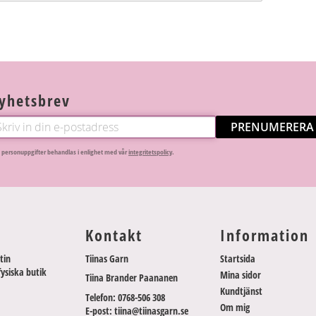
yhetsbrev
PRENUMERERA
 personuppgifter behandlas i enlighet med vår
integritetspolicy
.
Kontakt
Information
tin
Tiinas Garn
Startsida
fysiska butik
Mina sidor
Tiina Brander Paananen
Kundtjänst
Telefon: 0768-506 308
Om mig
E-post: tiina@tiinasgarn.se