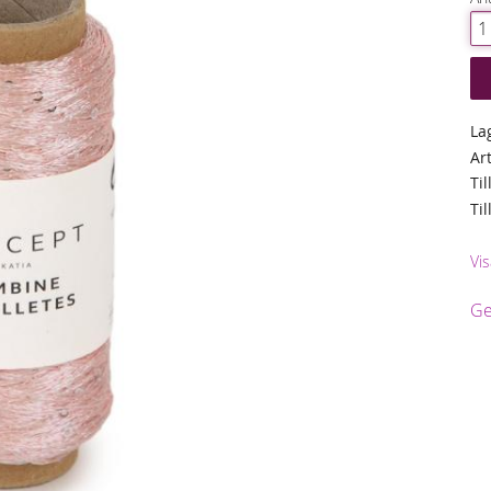
La
Ar
Til
Ti
Vis
Ge