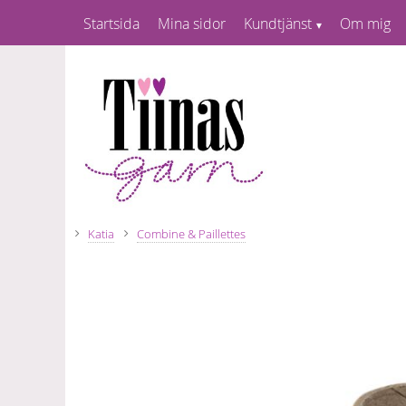
Startsida
Mina sidor
Kundtjänst
Om mig
Katia
Combine & Paillettes