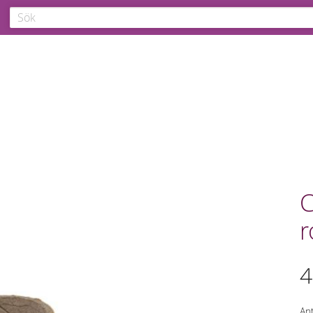
C
r
4
Ant