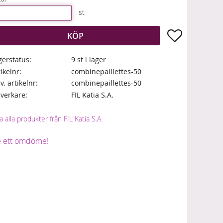
st
Lägg till i fa
KÖP
gerstatus
9 st i lager
tikelnr
combinepaillettes-50
lv. artikelnr
combinepaillettes-50
llverkare
FIL Katia S.A.
a alla produkter från FIL Katia S.A.
 ett omdöme!