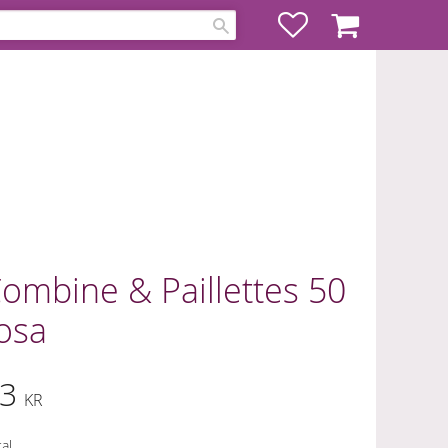
Favoriter
Kundvagn
ombine & Paillettes 50
osa
3
KR
al