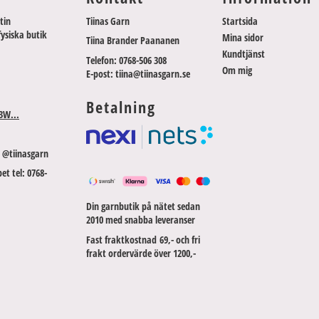
tin
Tiinas Garn
Startsida
fysiska butik
Mina sidor
Tiina Brander Paananen
Kundtjänst
Telefon: 0768-506 308
Om mig
E-post: tiina@tiinasgarn.se
Betalning
3W...
 @tiinasgarn
et tel: 0768-
Din garnbutik på nätet sedan
2010 med snabba leveranser
Fast fraktkostnad 69,- och fri
frakt ordervärde över 1200,-