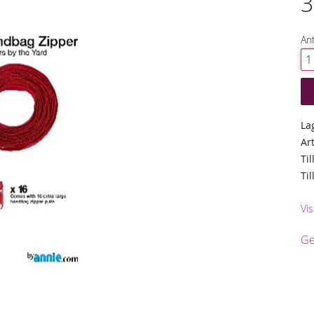
3
Ant
La
Ar
Til
Ti
Vis
Ge