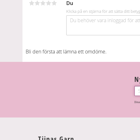
Du
k
Klicka på en stjärna för att sätta ditt bety
Bli den första att lämna ett omdöme.
N
Dina
Tiinas Garn