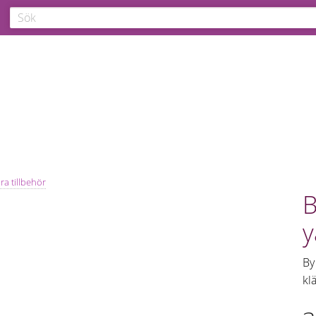
a tillbehör
B
y
By
kl