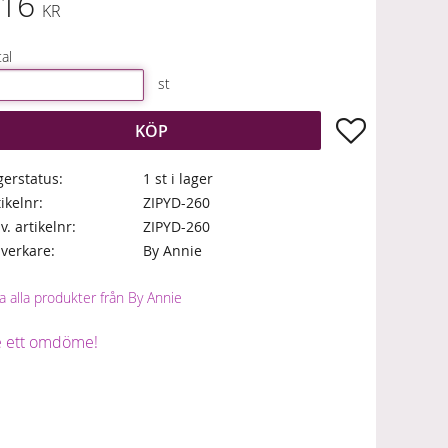
16
KR
al
st
Lägg till i fa
KÖP
gerstatus
1 st i lager
tikelnr
ZIPYD-260
lv. artikelnr
ZIPYD-260
llverkare
By Annie
a alla produkter från By Annie
 ett omdöme!