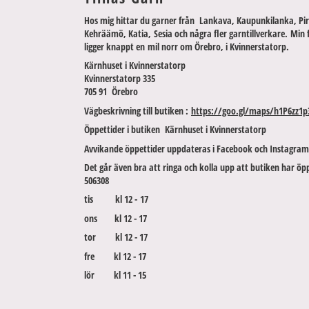
Hos mig hittar du garner från Lankava, Kaupunkilanka, Pir
Kehräämö, Katia, Sesia och några fler garntillverkare. Min 
ligger knappt en mil norr om Örebro, i Kvinnerstatorp.
Kärnhuset i Kvinnerstatorp
Kvinnerstatorp 335
705 91 Örebro
Vägbeskrivning till butiken :
https://goo.gl/maps/h1P6zz1p
Öppettider i butiken Kärnhuset i Kvinnerstatorp
Avvikande öppettider uppdateras i Facebook och Instagram
Det går även bra att ringa och kolla upp att butiken har öpp
506308
tis kl 12 - 17
ons kl 12 - 17
tor kl 12 - 17
fre kl 12 - 17
lör kl 11 - 15