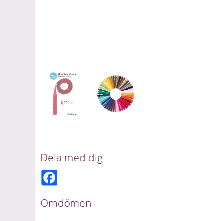
Dela med dig
F
a
c
e
Omdömen
b
o
o