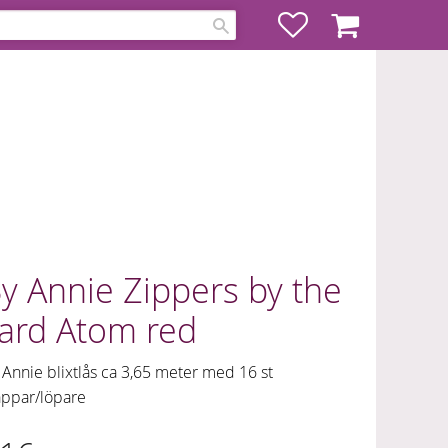
Favoriter
Kundvagn
y Annie Zippers by the
ard Atom red
 Annie blixtlås ca 3,65 meter med 16 st
äppar/löpare