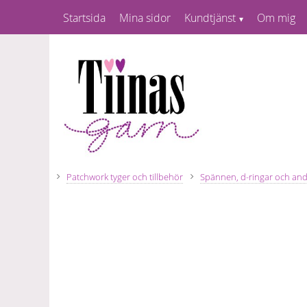
Startsida
Mina sidor
Kundtjänst
Om mig
Patchwork tyger och tillbehör
Spännen, d-ringar och andr