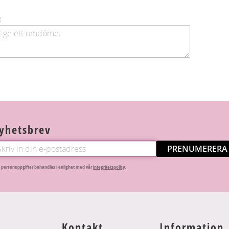
g
yhetsbrev
PRENUMERERA
 personuppgifter behandlas i enlighet med vår
integritetspolicy
.
Kontakt
Information