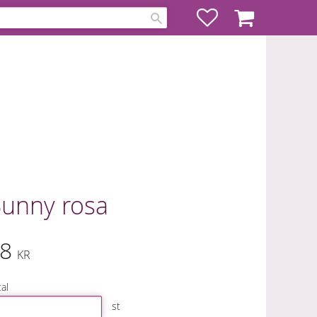
Favoriter
Kundvagn
unny rosa
8
KR
al
st