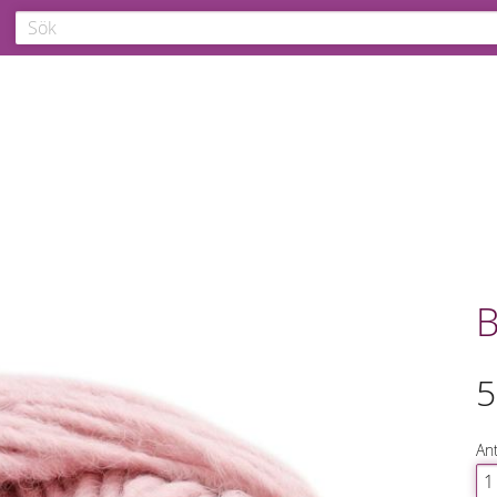
B
5
Ant