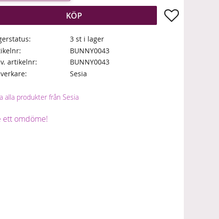
Lägg till i fa
KÖP
gerstatus
3 st i lager
tikelnr
BUNNY0043
lv. artikelnr
BUNNY0043
llverkare
Sesia
a alla produkter från Sesia
 ett omdöme!