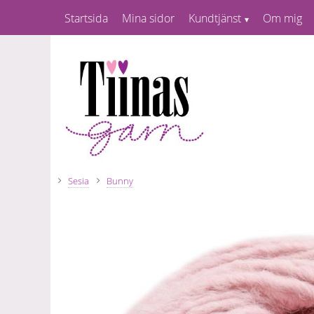
Startsida
Mina sidor
Kundtjänst
Om mig
Sesia
Bunny