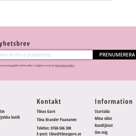
yhetsbrev
PRENUMERERA
 personuppgifter behandlas i enlighet med vår
integritetspolicy
.
Kontakt
Information
tin
Tiinas Garn
Startsida
fysiska butik
Mina sidor
Tiina Brander Paananen
Kundtjänst
Telefon: 0768-506 308
Om mig
E-post: tiina@tiinasgarn.se