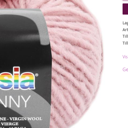
La
Ar
Til
Ti
Vis
Ge