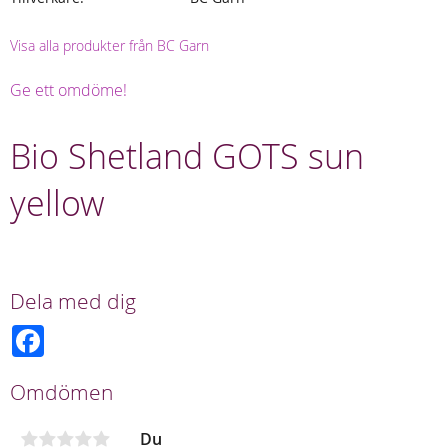
Visa alla produkter från BC Garn
Ge ett omdöme!
Bio Shetland GOTS sun
yellow
Dela med dig
F
a
c
e
Omdömen
b
o
o
Du
k