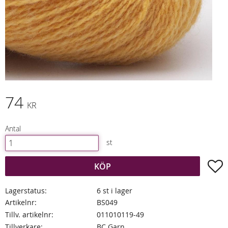
74
KR
Antal
st
L
KÖP
Lagerstatus
6 st i lager
Artikelnr
BS049
Tillv. artikelnr
011010119-49
Tillverkare
BC Garn