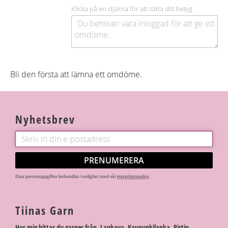
Klicka på en stjärna för att sätta ditt betyg
Bli den första att lämna ett omdöme.
Nyhetsbrev
PRENUMERERA
Dina personuppgifter behandlas i enlighet med vår
integritetspolicy
.
Tiinas Garn
Hos mig hittar du garner från Lankava, Kaupunkilanka, Pirtin