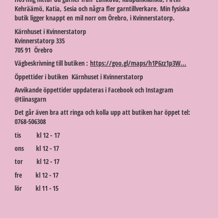
Kehräämö, Katia, Sesia och några fler garntillverkare. Min fysiska
butik ligger knappt en mil norr om Örebro, i Kvinnerstatorp.
Kärnhuset i Kvinnerstatorp
Kvinnerstatorp 335
705 91 Örebro
Vägbeskrivning till butiken :
https://goo.gl/maps/h1P6zz1p3W...
Öppettider i butiken Kärnhuset i Kvinnerstatorp
Avvikande öppettider uppdateras i Facebook och Instagram
@tiinasgarn
Det går även bra att ringa och kolla upp att butiken har öppet tel:
0768-506308
tis kl 12 - 17
ons kl 12 - 17
tor kl 12 - 17
fre kl 12 - 17
lör kl 11 - 15