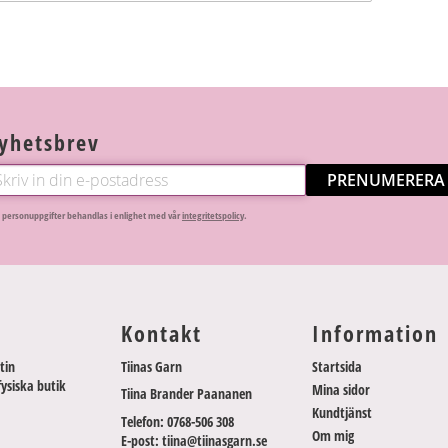
yhetsbrev
PRENUMERERA
 personuppgifter behandlas i enlighet med vår
integritetspolicy
.
Kontakt
Information
tin
Tiinas Garn
Startsida
fysiska butik
Mina sidor
Tiina Brander Paananen
Kundtjänst
Telefon: 0768-506 308
Om mig
E-post: tiina@tiinasgarn.se