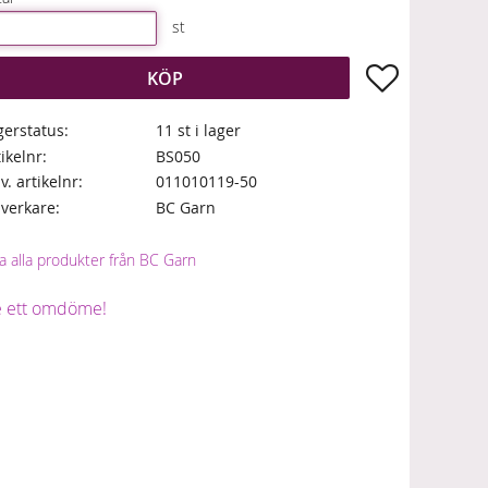
st
Lägg till i fa
KÖP
gerstatus
11 st i lager
tikelnr
BS050
lv. artikelnr
011010119-50
llverkare
BC Garn
a alla produkter från BC Garn
 ett omdöme!