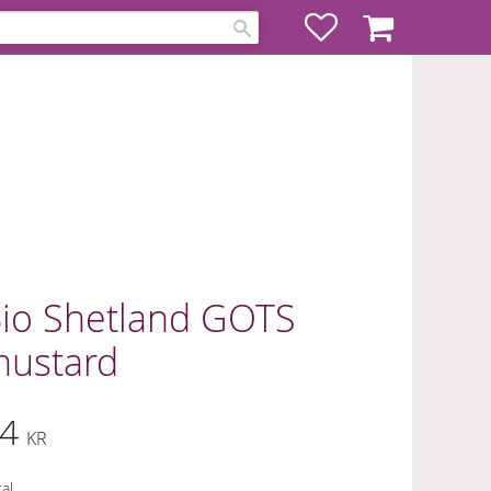
Favoriter
Kundvagn
io Shetland GOTS
ustard
4
KR
al