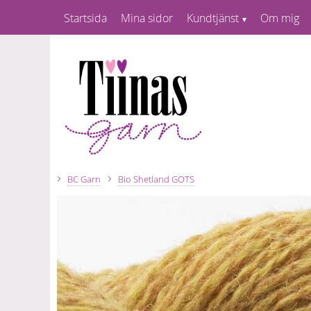
Startsida
Mina sidor
Kundtjänst
Om mig
BC Garn
Bio Shetland GOTS