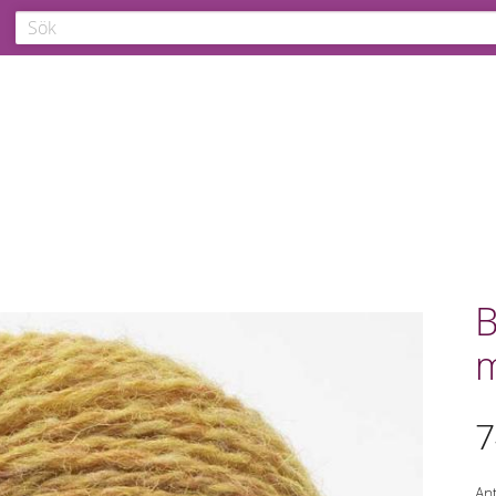
B
m
7
Ant