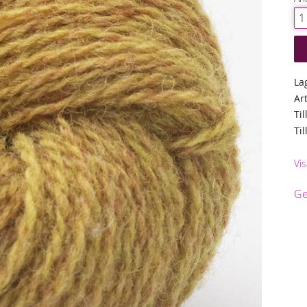
La
Ar
Til
Ti
Vis
Ge