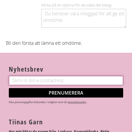
Klicka på en stjärna för att sätta ditt betyg
Bli den första att lämna ett omdöme.
Nyhetsbrev
PRENUMERERA
Dina personuppgifter behandlas i enlighet med vår
integritetspolicy
.
Tiinas Garn
Hos mig hittar du garner från Lankava, Kaupunkilanka, Pirtin