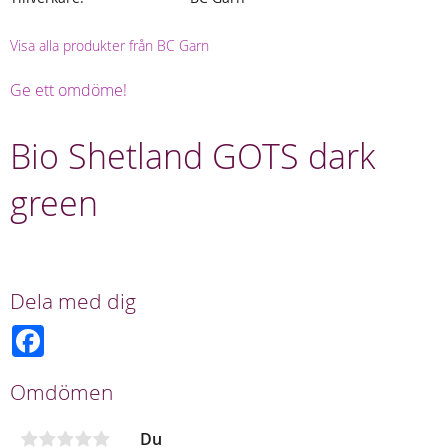
Visa alla produkter från BC Garn
Ge ett omdöme!
Bio Shetland GOTS dark
green
Dela med dig
F
a
c
e
Omdömen
b
o
o
Du
k