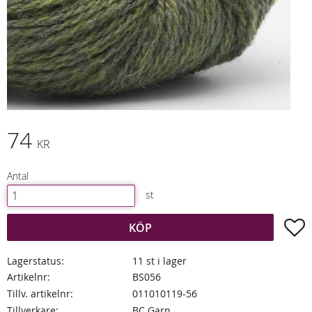
74
KR
Antal
st
L
KÖP
Lagerstatus
11 st i lager
Artikelnr
BS056
Tillv. artikelnr
011010119-56
Tillverkare
BC Garn