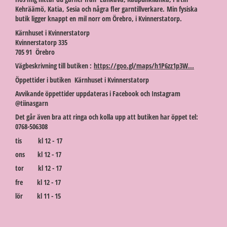
Kehräämö, Katia, Sesia och några fler garntillverkare. Min fysiska
butik ligger knappt en mil norr om Örebro, i Kvinnerstatorp.
Kärnhuset i Kvinnerstatorp
Kvinnerstatorp 335
705 91 Örebro
Vägbeskrivning till butiken :
https://goo.gl/maps/h1P6zz1p3W...
Öppettider i butiken Kärnhuset i Kvinnerstatorp
Avvikande öppettider uppdateras i Facebook och Instagram
@tiinasgarn
Det går även bra att ringa och kolla upp att butiken har öppet tel:
0768-506308
tis kl 12 - 17
ons kl 12 - 17
tor kl 12 - 17
fre kl 12 - 17
lör kl 11 - 15