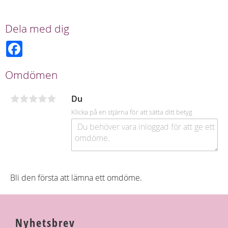
Dela med dig
F
a
c
e
Omdömen
b
o
o
Du
k
Klicka på en stjärna för att sätta ditt betyg
Bli den första att lämna ett omdöme.
Nyhetsbrev