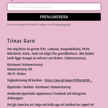
PRENUMERERA
Dina personuppgifter behandlas i enlighet med vår
integritetspolicy
.
Tiinas Garn
Hos mig hittar du garner från Lankava, Kaupunkilanka, Pirtin
Kehräämö, Katia, Sesia och några fler garntillverkare. Min fysiska
butik ligger knappt en mil norr om Örebro, i Kvinnerstatorp.
Kärnhuset i Kvinnerstatorp
Kvinnerstatorp 335
705 91 Örebro
Vägbeskrivning till butiken :
https://goo.gl/maps/h1P6zz1p3W...
Öppettider i butiken Kärnhuset i Kvinnerstatorp
Avvikande öppettider uppdateras i Facebook och Instagram
@tiinasgarn
Det går även bra att ringa och kolla upp att butiken har öppet tel: