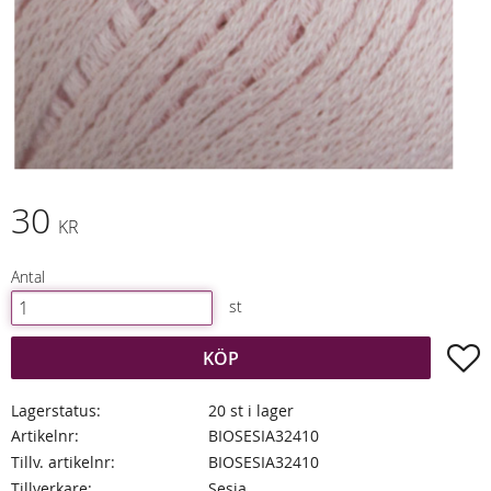
30
KR
Antal
st
L
KÖP
Lagerstatus
20 st i lager
Artikelnr
BIOSESIA32410
Tillv. artikelnr
BIOSESIA32410
Tillverkare
Sesia