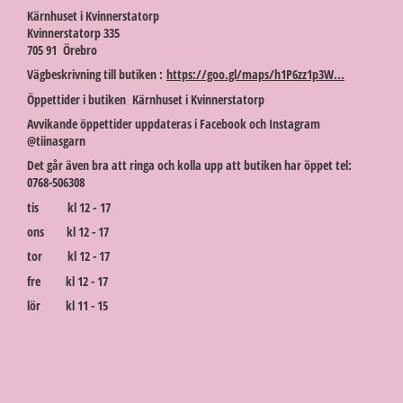
Kärnhuset i Kvinnerstatorp
Kvinnerstatorp 335
705 91 Örebro
Vägbeskrivning till butiken :
https://goo.gl/maps/h1P6zz1p3W...
Öppettider i butiken Kärnhuset i Kvinnerstatorp
Avvikande öppettider uppdateras i Facebook och Instagram
@tiinasgarn
Det går även bra att ringa och kolla upp att butiken har öppet tel:
0768-506308
tis kl 12 - 17
ons kl 12 - 17
tor kl 12 - 17
fre kl 12 - 17
lör kl 11 - 15