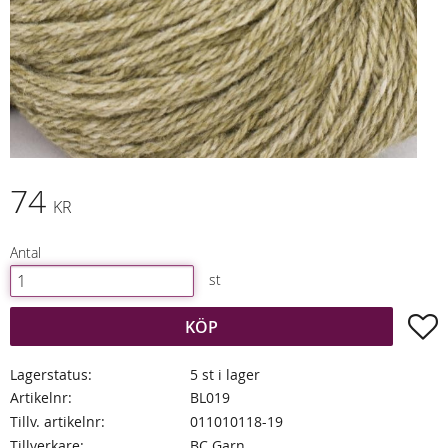
74
KR
Antal
st
L
KÖP
Lagerstatus
5 st i lager
Artikelnr
BL019
Tillv. artikelnr
011010118-19
Tillverkare
BC Garn