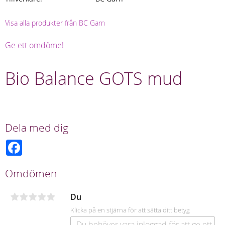
Visa alla produkter från BC Garn
Ge ett omdöme!
Bio Balance GOTS mud
Dela med dig
F
a
c
e
Omdömen
b
o
o
Du
k
Klicka på en stjärna för att sätta ditt betyg