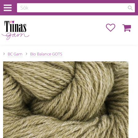
Favoriter
Kundva
BC Garn
Bio Balance GOTS