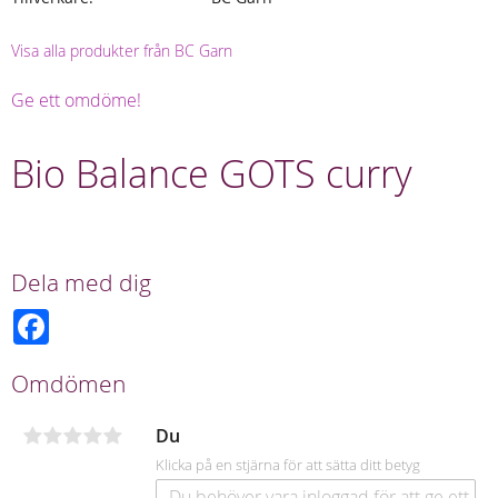
Visa alla produkter från BC Garn
Ge ett omdöme!
Bio Balance GOTS curry
Dela med dig
F
a
c
e
Omdömen
b
o
o
Du
k
Klicka på en stjärna för att sätta ditt betyg