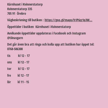
Kärnhuset i Kvinnerstatorp
Kvinnerstatorp 335
705 91 Örebro
Vägbeskrivning till butiken :
https://goo.gl/maps/h1P6zz1p3W...
Öppettider i butiken Kärnhuset i Kvinnerstatorp
Avvikande öppettider uppdateras i Facebook och Instagram
@tiinasgarn
Det går även bra att ringa och kolla upp att butiken har öppet tel:
0768-506308
tis kl 12 - 17
ons kl 12 - 17
tor kl 12 - 17
fre kl 12 - 17
lör kl 11 - 15