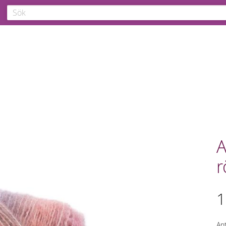
A
r
1
Ant