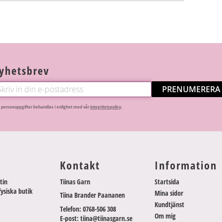
yhetsbrev
PRENUMERERA
 personuppgifter behandlas i enlighet med vår
integritetspolicy
.
Kontakt
Information
tin
Tiinas Garn
Startsida
fysiska butik
Mina sidor
Tiina Brander Paananen
Kundtjänst
Telefon: 0768-506 308
Om mig
E-post: tiina@tiinasgarn.se