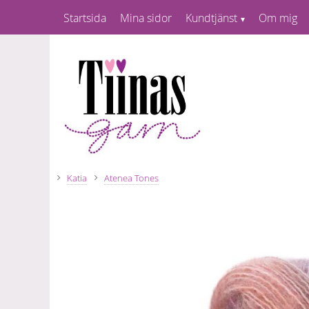
Startsida
Mina sidor
Kundtjänst
Om mig
Katia
Atenea Tones