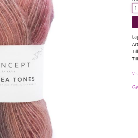
La
Ar
Til
Ti
Vis
Ge