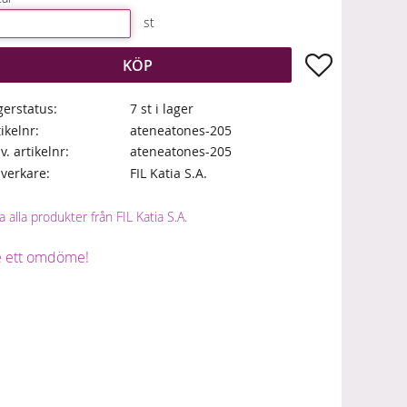
st
Lägg till i fa
KÖP
gerstatus
7 st i lager
tikelnr
ateneatones-205
lv. artikelnr
ateneatones-205
llverkare
FIL Katia S.A.
a alla produkter från FIL Katia S.A.
 ett omdöme!