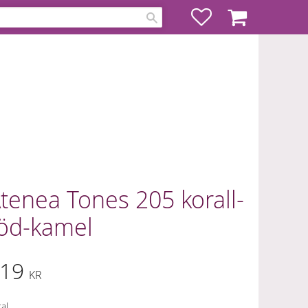
Favoriter
Kundvagn
tenea Tones 205 korall-
öd-kamel
19
KR
al