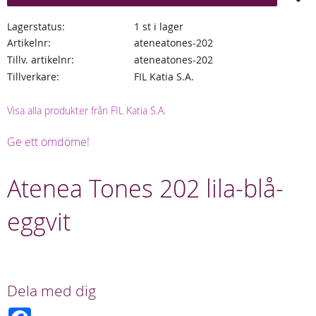
Lagerstatus
1 st i lager
Artikelnr
ateneatones-202
Tillv. artikelnr
ateneatones-202
Tillverkare
FIL Katia S.A.
Visa alla produkter från FIL Katia S.A.
Ge ett omdöme!
Atenea Tones 202 lila-blå-
eggvit
Dela med dig
F