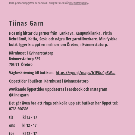
Dina personuppgifter behandlas i enlighet med vår
integritetspolicy
.
Tiinas Garn
Hos mig hittar du garner från Lankava, Kaupunkilanka, Pirtin
Kehräämö, Katia, Sesia och några fler garntillverkare. Min fysiska
butik ligger knappt en mil norr om Örebro, i Kvinnerstatorp.
Kärnhuset i Kvinnerstatorp
Kvinnerstatorp 335
705 91 Örebro
Vägbeskrivning till butiken :
https://goo.gl/maps/h1P6zz1p3W...
Öppettider i butiken Kärnhuset i Kvinnerstatorp
Avvikande öppettider uppdateras i Facebook och Instagram
@tiinasgarn
Det går även bra att ringa och kolla upp att butiken har öppet tel:
0768-506308
tis kl 12 - 17
ons kl 12 - 17
tor kl 12 - 17