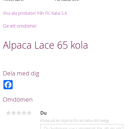
Visa alla produkter från FIL Katia S.A.
Ge ett omdöme!
Alpaca Lace 65 kola
Dela med dig
F
a
c
e
Omdömen
b
o
o
Du
k
Klicka på en stjärna för att sätta ditt betyg