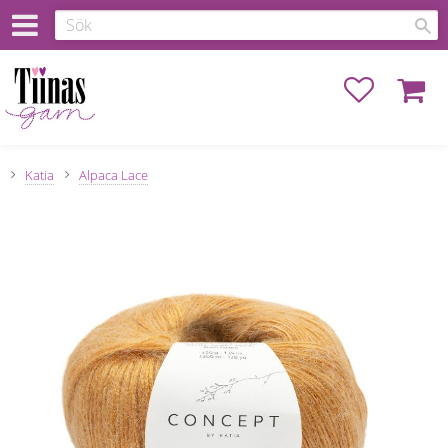
Favoriter
Kundva
Katia
Alpaca Lace