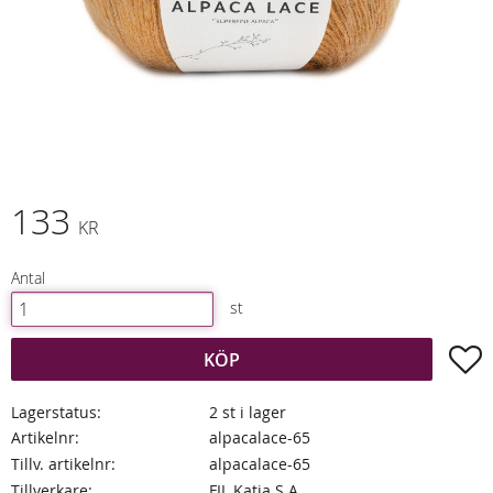
133
KR
Antal
st
L
KÖP
Lagerstatus
2 st i lager
Artikelnr
alpacalace-65
Tillv. artikelnr
alpacalace-65
Tillverkare
FIL Katia S.A.