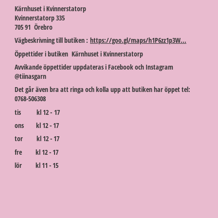
Kärnhuset i Kvinnerstatorp
Kvinnerstatorp 335
705 91 Örebro
Vägbeskrivning till butiken :
https://goo.gl/maps/h1P6zz1p3W...
Öppettider i butiken Kärnhuset i Kvinnerstatorp
Avvikande öppettider uppdateras i Facebook och Instagram
@tiinasgarn
Det går även bra att ringa och kolla upp att butiken har öppet tel:
0768-506308
tis kl 12 - 17
ons kl 12 - 17
tor kl 12 - 17
fre kl 12 - 17
lör kl 11 - 15