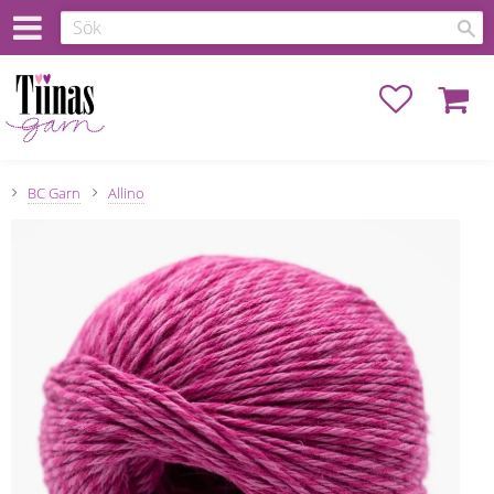
Favoriter
Kundva
BC Garn
Allino