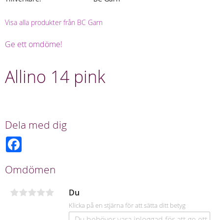
Visa alla produkter från BC Garn
Ge ett omdöme!
Allino 14 pink
Dela med dig
F
a
c
e
Omdömen
b
o
o
Du
k
Klicka på en stjärna för att sätta ditt betyg