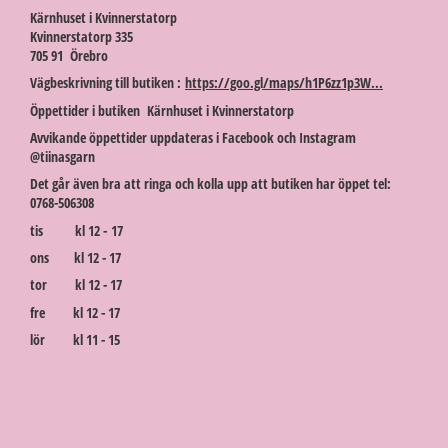
Kärnhuset i Kvinnerstatorp
Kvinnerstatorp 335
705 91 Örebro
Vägbeskrivning till butiken :
https://goo.gl/maps/h1P6zz1p3W...
Öppettider i butiken Kärnhuset i Kvinnerstatorp
Avvikande öppettider uppdateras i Facebook och Instagram
@tiinasgarn
Det går även bra att ringa och kolla upp att butiken har öppet tel:
0768-506308
tis kl 12 - 17
ons kl 12 - 17
tor kl 12 - 17
fre kl 12 - 17
lör kl 11 - 15