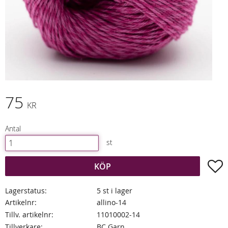
75
KR
Antal
st
L
KÖP
Lagerstatus
5 st i lager
Artikelnr
allino-14
Tillv. artikelnr
11010002-14
Tillverkare
BC Garn