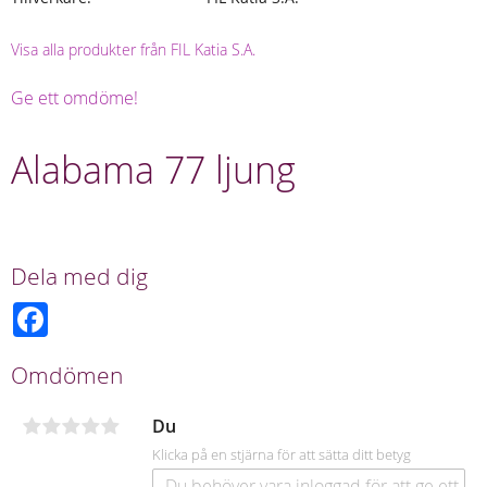
Visa alla produkter från FIL Katia S.A.
Ge ett omdöme!
Alabama 77 ljung
Dela med dig
F
a
c
e
Omdömen
b
o
o
Du
k
Klicka på en stjärna för att sätta ditt betyg