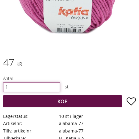
47
KR
Antal
st
L
KÖP
Lagerstatus
10 st i lager
Artikelnr
alabama-77
Tillv. artikelnr
alabama-77
Tillverkare
FIL Katia S.A.