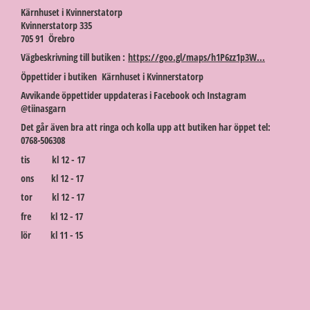
Kärnhuset i Kvinnerstatorp
Kvinnerstatorp 335
705 91 Örebro
Vägbeskrivning till butiken :
https://goo.gl/maps/h1P6zz1p3W...
Öppettider i butiken Kärnhuset i Kvinnerstatorp
Avvikande öppettider uppdateras i Facebook och Instagram
@tiinasgarn
Det går även bra att ringa och kolla upp att butiken har öppet tel:
0768-506308
tis kl 12 - 17
ons kl 12 - 17
tor kl 12 - 17
fre kl 12 - 17
lör kl 11 - 15